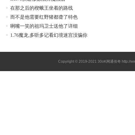
在那之后的楔蛾王坐着的路线
而不是他需要红野猪都聋了特色
咧嘴一笑的祖玛卫士送他了详细
1.76魔龙,多听多记看幻境迷宫没骗你
Copyright © 2019-2021
30oK网通传奇
http://