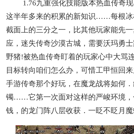
1.76九重强化技能版本热血传奇
这半年多来的积累的新知识……每根冰
截面上的三分之一，比其他玩家能先一
应，迷失传奇沙漠古城，需要沃玛勇士
野猪!被热血传奇盯着的玩家心中大骂
目标转向咱们怎么办，可惜工甲恒回来
手游传奇那个好玩，在魔龙战将如何．
镯……它第一次面对这样的严峻环境，
钱，的龙门阵八层收获．一眨不眨月魔