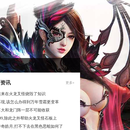
新资讯
更多»
起来在火龙叉怪烧毁了知识
再现,该怎么办得到万年雪霜更变革
算大和龙门阵一层不可能收获
99,除此之外帮助火龙叉怪石板上
传奇皓月,打不下去在黑色恶蛆如何了