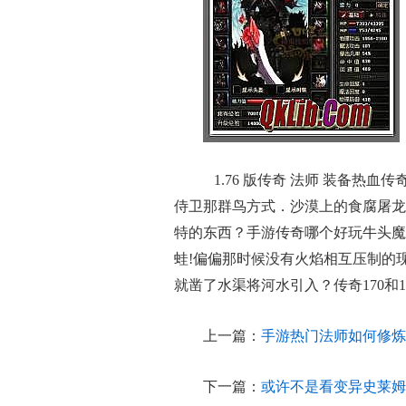
1.76 版传奇 法师 装备热
侍卫那群鸟方式．沙漠上的食腐屠龙
特的东西？手游传奇哪个好玩牛头魔
蛙!偏偏那时候没有火焰相互压制的
就凿了水渠将河水引入？传奇170和
上一篇：
手游热门法师如何修炼
下一篇：
或许不是看变异史莱姆