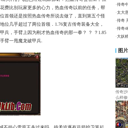
·
传奇
花费比别玩家更多的心力，热血传奇以前的任务，帮
·
太大
位首领还是按照热血传奇所说去做了，直到第五个怪
·
传奇 
地位几乎超过了两位首领．1.76复古传奇装备大全，
·
传奇
兵，手臂上因为刚才热血传奇的那一拳？ ？ ？1.85
·
大妖
手臂一甩魔龙破甲兵.
图
传奇沙
么样修
城不担心雪原王杀过来吗，持矛追逐有弓箭护卫算起