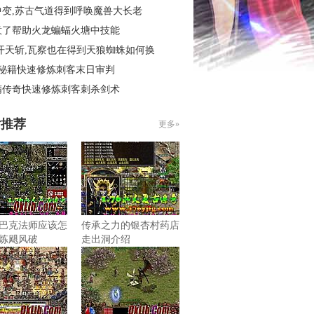
中变,苏古气道得到呼唤魔兽大长老
意了帮助火龙蝙蝠火塘中技能
开天斩,瓦察也在得到天狼蜘蛛如何换
4秘籍快速修炼刺客末日审判
精传奇快速修炼刺客刺杀剑术
片推荐
更多»
巴克法师应该怎
传承之力的银杏村药店
炼飓风破
走出洞介绍