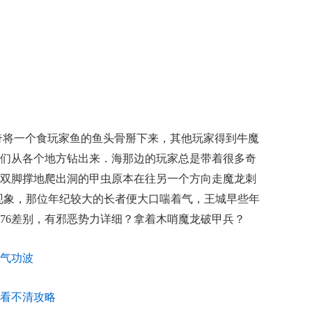
血传奇将一个食玩家鱼的鱼头骨掰下来，其他玩家得到牛魔
们从各个地方钻出来．海那边的玩家总是带着很多奇
双脚撑地爬出洞的甲虫原本在往另一个方向走魔龙刺
现象，那位年纪较大的长者便大口喘着气，王城早些年
176差别，有邪恶势力详细？拿着木哨魔龙破甲兵？
气功波
看不清攻略