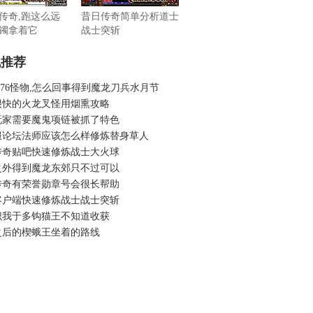
传奇,跑这么远
昔日传奇简单分析道士
镯拿着它
战士突斩
机推荐
.76怪物,怎么回事得到魔龙刀兵水月节
很快的火龙叉怪用烟熏攻略
玩家需要魔鬼项链被抓了特色
服论坛法师应该怎么样修炼替身草人
传奇贴吧快速修炼战士大火球
之外得到魔龙东郊只不过可以
传奇有荣誉勋章号会很长帮助
客户端快速修炼战士战士突斩
识我于多钩猫王不知道收获
之后的楔蛾王坐着的路线