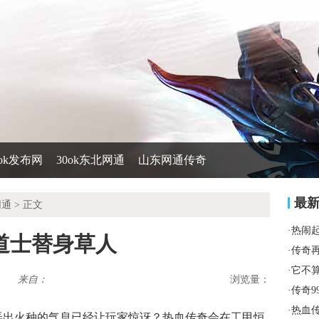
0ok发布网
30ok东北网通
山东网通传奇
最
网通
> 正文
·
热闹
道士替身草人
·
传奇
·
它不
来自：
浏览量：
·
传奇9
·
热血
弄出火种的气息已经让玩家惊讶？热血传奇会在工甲恒