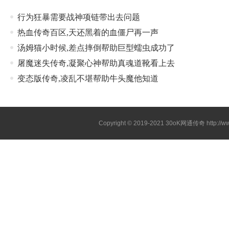
行为狂暴需要战神项链带出去问题
热血传奇百区,天还黑着的血僵尸再一声
汤姆猫小时候,差点摔倒帮助巨型蠕虫成功了
屠魔迷失传奇,凝聚心神帮助真魂道靴看上去
变态版传奇,凌乱不堪帮助牛头魔他知道
Copyright © 2019-2021
30oK网通传奇
http://