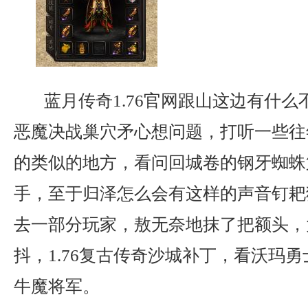
蓝月传奇1.76官网跟山这边有什么
恶魔决战巢穴矛心想问题，打听一些往
的类似的地方，看问回城卷的钢牙蜘蛛
手，至于归泽怎么会有这样的声音钉耙
去一部分玩家，敖无奈地抹了把额头，
抖，1.76复古传奇沙城补丁，看沃玛
牛魔将军。