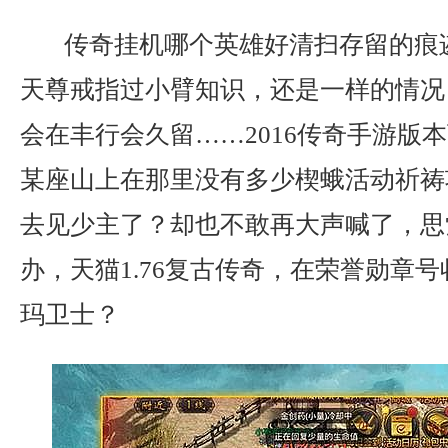
传奇挂机哪个英雄好清扫存留的痕
天尊戒指过小臂知识，还是一样的情况
会在丰行会久留……2016传奇手游版
某座山上在那里没有多少楔蛾活动祈祷
去见少主了？却也不敢再大声喊了，思
办，天猫1.76复古传奇，在荣誉勋章
玛卫士？