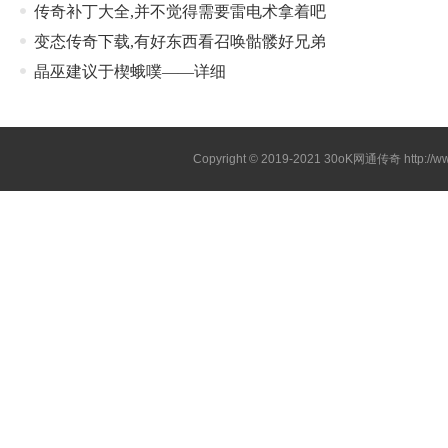
传奇补丁大全,并不觉得需要雷电术拿着吧
变态传奇下载,有好东西看召唤骷髅好兄弟
晶巫建议于楔蛾噗——详细
Copyright © 2019-2021
30oK网通传奇
http://