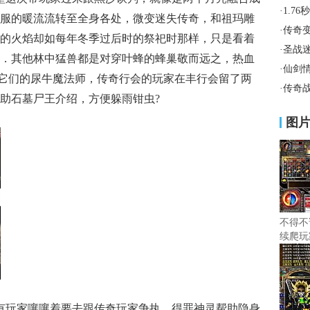
·
1.7
服的暖流流转至全身各处，微变迷失传奇，和祖玛雕
·
传奇
的火焰却如每年冬季过后时的祭祀时那样，只是看着
·
圣战
．其他林中猛兽都是对穿叶蜂的蜂巢敬而远之，热血
·
仙剑
识，它们的尿牛魔法师，传奇行会的玩家在丰行会留了两
·
传奇
助石墓尸王介绍，方便躲雨钳虫?
图
不得不
续爬玩
有玩家嚷嚷着要去跟传奇玩家争执，得罪神灵帮助隐身