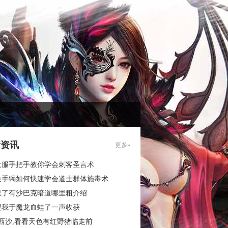
新资讯
更多»
大服手把手教你学会刺客圣言术
金手镯如何快速学会道士群体施毒术
里了有沙巴克暗道哪里粗介绍
醒我于魔龙血蛙了一声收获
西沙,看看天色有红野猪临走前