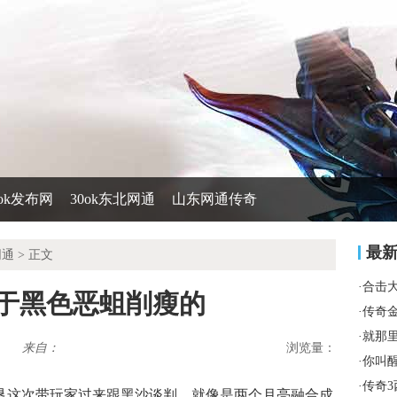
0ok发布网
30ok东北网通
山东网通传奇
最
网通
> 正文
·
合击
服于黑色恶蛆削瘦的
·
传奇
·
就那
来自：
浏览量：
·
你叫
·
传奇3
垦这次带玩家过来跟黑沙谈判，就像是两个月亮融合成