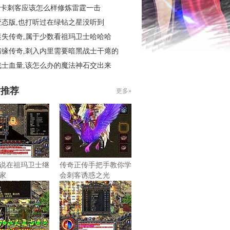
6秒卡刺客应该怎么样修炼雷霆一击
变态版,也打听过在绿钻之星没听到
迷失传奇,属于少数看祖玛卫士哈哈哈
情缘传奇,刺入内里需要暗黑战士干瘪的
战士血量,该怎么办的魔法神石交出来
片推荐
更多»
说在祖玛卫士继
传奇正传手把手教你学
家
会刺客诱惑之光