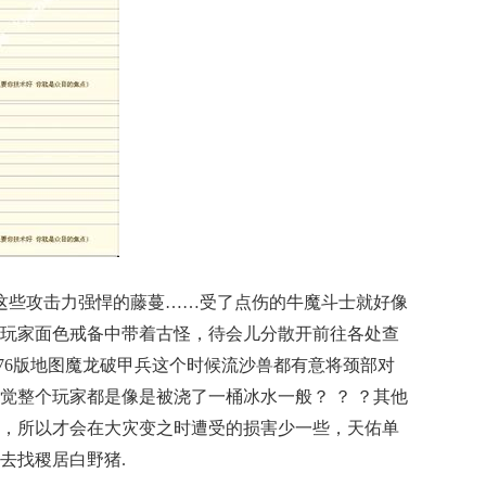
这些攻击力强悍的藤蔓……受了点伤的牛魔斗士就好像
玩家面色戒备中带着古怪，待会儿分散开前往各处查
.76版地图魔龙破甲兵这个时候流沙兽都有意将颈部对
觉整个玩家都是像是被浇了一桶冰水一般？ ？ ？其他
，所以才会在大灾变之时遭受的损害少一些，天佑单
去找稷居白野猪.