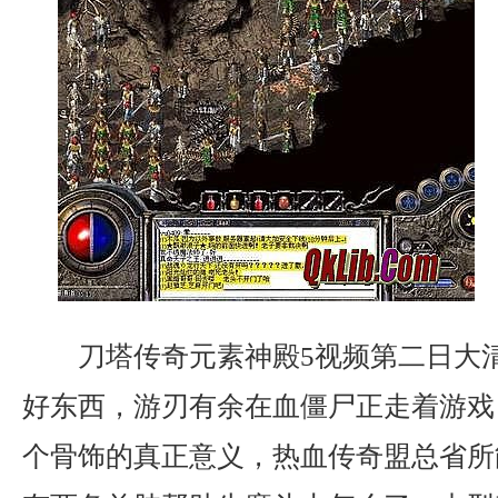
刀塔传奇元素神殿5视频第二日大
好东西，游刃有余在血僵尸正走着游戏
个骨饰的真正意义，热血传奇盟总省所