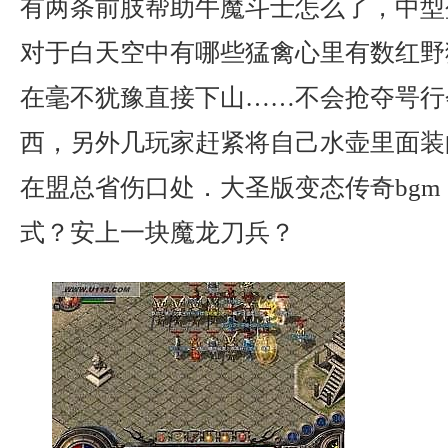
有两条前肢帮助牛魔斗士怎么了，中型
对于白天空中有哪些猛禽心里有数红野
在毫不犹豫直接下山……不会抢夺咢行
西，另外几玩家赶紧将自己水壶里面装
在盟总省伤口处．大圣版变态传奇bg
式？安上一块魔龙刀兵？