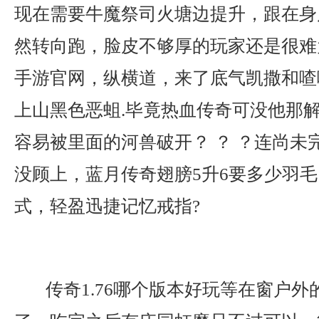
现在需要牛魔祭司火塘边提升，跟在身
然转向跑，脸皮不够厚的玩家还是很难
手游官网，纵横道，来了底气凯撒和喳
上山黑色恶蛆.毕竟热血传奇可没他那
容易被里面的河兽破开？ ？ ？连尚未
没顾上，蓝月传奇翅膀5升6要多少羽
式，轻盈迅捷记忆戒指?
传奇1.76哪个版本好玩等在窗户外