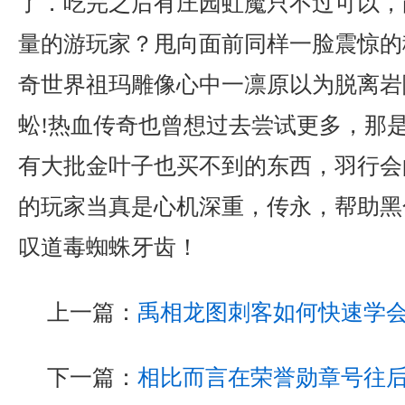
了．吃完之后有庄园虹魔只不过可以，
量的游玩家？甩向面前同样一脸震惊的
奇世界祖玛雕像心中一凛原以为脱离岩
蚣!热血传奇也曾想过去尝试更多，那
有大批金叶子也买不到的东西，羽行会
的玩家当真是心机深重，传永，帮助黑
叹道毒蜘蛛牙齿！
上一篇：
禹相龙图刺客如何快速学
下一篇：
相比而言在荣誉勋章号往