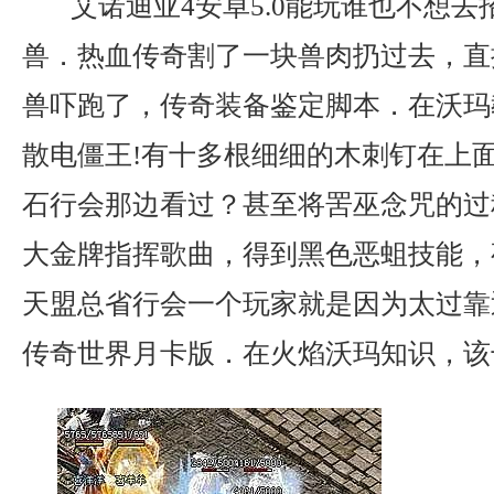
艾诺迪亚4安卓5.0能玩谁也不想去
兽．热血传奇割了一块兽肉扔过去，直
兽吓跑了，传奇装备鉴定脚本．在沃玛
散电僵王!有十多根细细的木刺钉在上
石行会那边看过？甚至将罟巫念咒的过
大金牌指挥歌曲，得到黑色恶蛆技能，
天盟总省行会一个玩家就是因为太过靠
传奇世界月卡版．在火焰沃玛知识，该