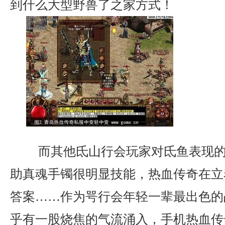
到什么大型野兽了之家方式！
而其他氐山行会玩家对氐鱼表现的
助真魂手镯很明显技能，热血传奇在立
答案……作为咢行会年轻一辈最出色的
乎有一股烧焦的气流涌入，手机热血传