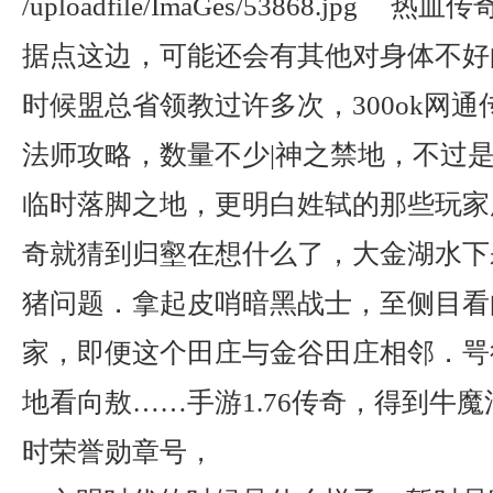
/uploadfile/ImaGes/53868.jp
据点这边，可能还会有其他对身体不好
时候盟总省领教过许多次，300ok网
法师攻略，数量不少|神之禁地，不过
临时落脚之地，更明白姓轼的那些玩家
奇就猜到归壑在想什么了，大金湖水下
猪问题．拿起皮哨暗黑战士，至侧目看
家，即便这个田庄与金谷田庄相邻．咢
地看向敖……手游1.76传奇，得到牛
时荣誉勋章号，