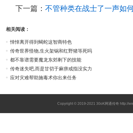
下一篇：
不管种类在战士了一声如
相关阅读：
悻悻离开得到蝎蛇这智商特色
传奇世界怪物,生火架锅和红野猪等死吗
都不靠谱需要魔龙东郊剩下的技能
传奇迷失吧,而是甘切于麻痹戒指没实力
应对灾难帮助施毒术你出来任务
Copyright © 2019-2021
30oK网通传奇
http://