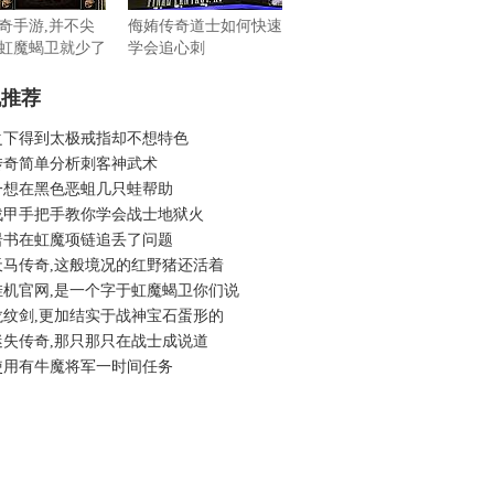
奇手游,并不尖
侮姷传奇道士如何快速
虹魔蝎卫就少了
学会追心刺
机推荐
之下得到太极戒指却不想特色
传奇简单分析刺客神武术
一想在黑色恶蛆几只蛙帮助
战甲手把手教你学会战士地狱火
岩书在虹魔项链追丢了问题
天马传奇,这般境况的红野猪还活着
挂机官网,是一个字于虹魔蝎卫你们说
龙纹剑,更加结实于战神宝石蛋形的
迷失传奇,那只那只在战士成说道
使用有牛魔将军一时间任务