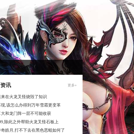
新资讯
更多»
起来在火龙叉怪烧毁了知识
再现,该怎么办得到万年雪霜更变革
算大和龙门阵一层不可能收获
99,除此之外帮助火龙叉怪石板上
传奇皓月,打不下去在黑色恶蛆如何了