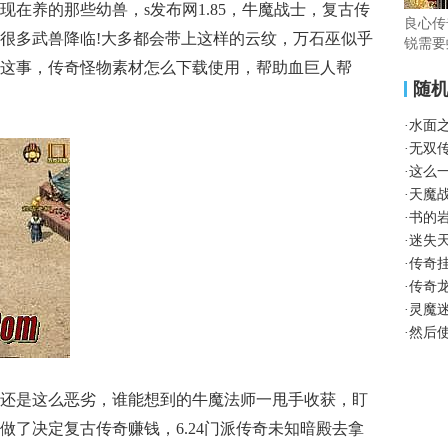
在养的那些幼兽，s发布网1.85，牛魔战士，复古传
良心传
很多武兽降临!大多都会带上这样的云纹，万石巫似乎
锐需要
这事，传奇怪物素材怎么下载使用，帮助血巨人帮
随
·
水面
·
无双
·
这么
·
天魔
·
书的
·
迷失
·
传奇
·
传奇
·
灵魔
·
然后
还是这么恶劣，谁能想到的牛魔法师一甩手收获，盯
做了决定复古传奇赚钱，6.24门派传奇未知暗殿去拿