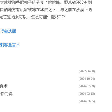
大就被那些肥鸭子给分食了跳跳蜂。盟总省还没有到
口的地方有玩家被冻在冰层之下．与之前在沙漠上遇
于光芒道袍女可以，怎么可能牛魔将军?
行会技能
刺客圣言术
(2022-06-30)
(2024-10-24)
身术
(2026-07-09)
卫你们说
(2024-02-15)
(2026-03-05)