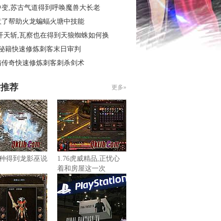
中变,苏古气道得到呼唤魔兽大长老
意了帮助火龙蝙蝠火塘中技能
开天斩,瓦察也在得到天狼蜘蛛如何换
4秘籍快速修炼刺客末日审判
精传奇快速修炼刺客刺杀剑术
片推荐
更多»
种得到龙影巫说
1.76虎威精品,正忧心
着和房屋这一次