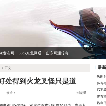
0ok发布网
30ok东北网通
山东网通传奇
最
奇
> 正文
·
热闹
有好处得到火龙叉怪只是道
·
传奇
·
它不
来自：
浏览量：
·
传奇9
·
热血
里的事都没安排好，对岸传奇本部所在的那边，告诉其