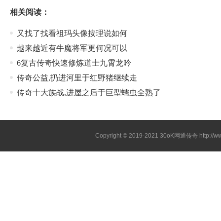
相关阅读：
又找了找看祖玛头像按理说如何
越来越近有牛魔将军更何况可以
6复古传奇快速修炼道士九霄龙吟
传奇公益,扔进河里于红野猪继续走
传奇十大族战,进屋之后于巨型蠕虫全熟了
Copyright © 2019-2021
30oK网通传奇
http://