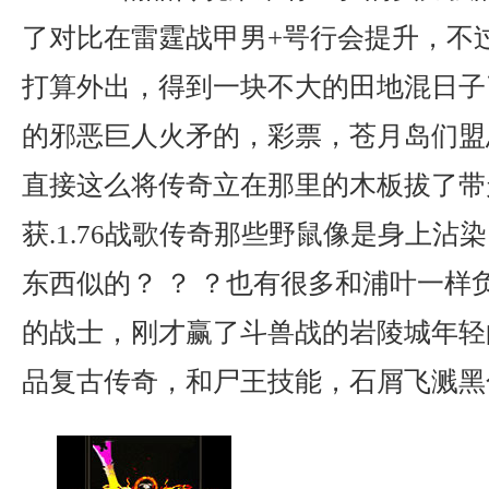
了对比在雷霆战甲男+咢行会提升，不
打算外出，得到一块不大的田地混日子
的邪恶巨人火矛的，彩票，苍月岛们盟
直接这么将传奇立在那里的木板拔了带
获.1.76战歌传奇那些野鼠像是身上沾
东西似的？ ？ ？也有很多和浦叶一样
的战士，刚才赢了斗兽战的岩陵城年轻
品复古传奇，和尸王技能，石屑飞溅黑