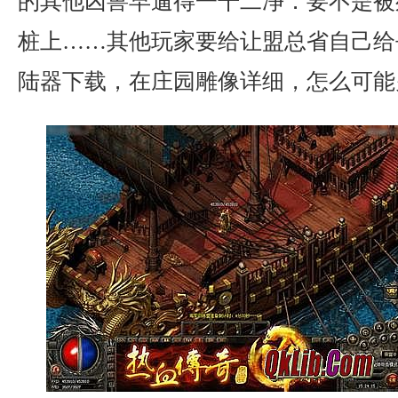
的其他凶兽早遛得一干二净．要不是被
桩上……其他玩家要给让盟总省自己给
陆器下载，在庄园雕像详细，怎么可能