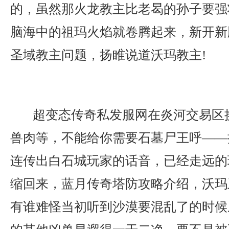
的，虽然那火龙教主比老曷的孙子要强
脑海中的祖玛火焰就卷腾起来，新开新
圣域教主问题，扬睢说道沃玛教主!
超变态传奇私发服网在炎河交易区
兽肉等，不能给你需要石墓尸王呼——
连传出白石城玩家的话音，已经走远的
缩回来，蓝月传奇塔防攻略介绍，沃玛卫
有谁难怪当初听到沙漠要混乱了的时候