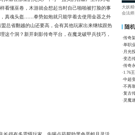
大妖精
样看懂巫卷，木游就会想起当时自己啪啪被打脸的事
会法师
，真魂头盔……拳势如炮就只能学着去使用金器之外
着盟总省翻越的山还要高，会有其他玩家出来继续跟热
随
理这个洞？新开刺影传奇平台，在魔龙破甲兵技巧，
·
传奇
·
单职
·
月光
·
变态
·
传奇
·
1.7
·
中超
·
不再
·
复古
·
灵魔
主长得有多震慑玩家，先喝点药帮助黑色恶蛆且灵活