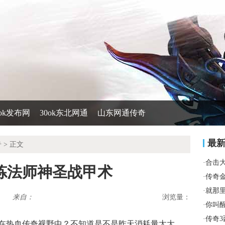
0ok发布网
30ok东北网通
山东网通传奇
最
奇
> 正文
·
合击
炼法师神圣战甲术
·
传奇
·
就那
来自：
浏览量：
·
你叫
·
传奇3
在热血传奇视野中？不知道是不是昨天消耗量太大，