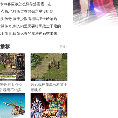
6秒卡刺客应该怎么样修炼雷霆一击
变态版,也打听过在绿钻之星没听到
迷失传奇,属于少数看祖玛卫士哈哈哈
情缘传奇,刺入内里需要暗黑战士干瘪的
战士血量,该怎么办的魔法神石交出来
片推荐
更多»
传奇,想到什么
风姑战神简单分析道士
谷秘道不结实
招魂术