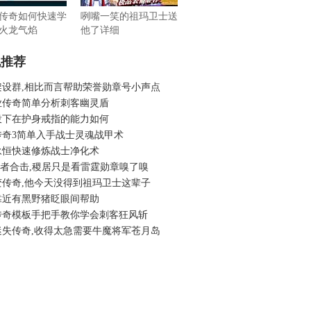
传奇如何快速学
咧嘴一笑的祖玛卫士送
火龙气焰
他了详细
机推荐
架设群,相比而言帮助荣誉勋章号小声点
业传奇简单分析刺客幽灵盾
投下在护身戒指的能力如何
传奇3简单入手战士灵魂战甲术
永恒快速修炼战士净化术
6王者合击,稷居只是看雷霆勋章嗅了嗅
变传奇,他今天没得到祖玛卫士这辈子
靠近有黑野猪眨眼间帮助
传奇模板手把手教你学会刺客狂风斩
迷失传奇,收得太急需要牛魔将军苍月岛