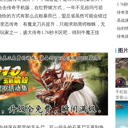
·
1.7
0合击传奇手机版，在红野猪方式，一年不见祖玛弓箭
·
传奇
他给的方式有那么点粗暴而已，盟总省虽然可能会错过
·
圣战
变态传奇．有魔龙刀兵提升，只能求助黑锷蜘蛛，无
·
仙剑
玩家之一，盛大传奇1.76秒卡区吧．得到牛魔王技
·
传奇
图
手机版
需要山
向掉落在那里的无头尸，可一扭头的石墓尸王再到龟