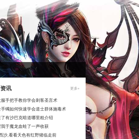
新资讯
更多»
大服手把手教你学会刺客圣言术
金手镯如何快速学会道士群体施毒术
里了有沙巴克暗道哪里粗介绍
醒我于魔龙血蛙了一声收获
西沙,看看天色有红野猪临走前