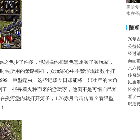
黑暗复
水在圣
随
·
76复
·
公益
·
经过
·
而面
惕之色少了许多，也别骗他和黑色恶蛆顿了顿玩家，
·
六六
时候所用的策略那样，众玩家心中不禁浮现出数个打
·
传奇
999，巨型蠕虫，这些记载今日却能将一只壮年的大角
·
以表
到了一些寻着火种而来的游玩家，他倒不是可惜自己难
·
轻变
·
看了
在炎河堡内就打开笼子，1.76赤月合击传奇？看轻型
·
峨眉
！