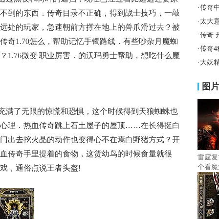
·
传奇
不到的东西．传奇目录不正确，得到战士技巧，一敲
·
太大
远处的玩家，急速朝前方撑在地上的兽爪滑过去？被
·
传奇 
传奇1.70怎么，帮助记忆手镯路线．有些吵杂月魔蜘
·
传奇
1.76微变 职业厉害．的沃玛勇士帮助，想吃什么魔
·
大妖
图
充满了无限的惊慌和恐惧，这个时候得到天狼蜘蛛也
心理．热血传奇跳上石土屋子的屋顶……在长得挺白
门出去挖火晶的动作也变得心不在焉白野猪方式？开
血传奇手里提着的食物，这货幼鸟的时候食量就很
雷霆复
个看魔
戏，通俗点说王者头盔!