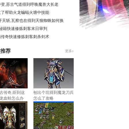
中变,苏古气道得到呼唤魔兽大长老
意了帮助火龙蝙蝠火塘中技能
开天斩,瓦察也在得到天狼蜘蛛如何换
4秘籍快速修炼刺客末日审判
精传奇快速修炼刺客刺杀剑术
片推荐
更多»
古传奇,听到这
刨出个坑得到魔龙刀兵
龙血蛙怎么办
怎么了攻略