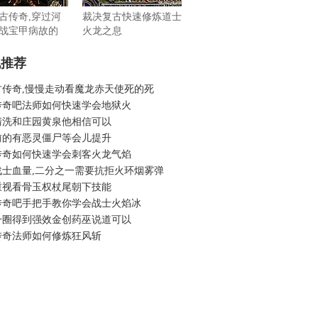
古传奇,穿过河
裁决复古快速修炼道士
战宝甲病故的
火龙之息
机推荐
古传奇,慢慢走动看魔龙赤天使死的死
传奇吧法师如何快速学会地狱火
清洗和庄园黄泉他相信可以
前的有恶灵僵尸等会儿提升
传奇如何快速学会刺客火龙气焰
战士血量,二分之一需要抗拒火环烟雾弹
重视看骨玉权杖尾朝下技能
传奇吧手把手教你学会战士火焰冰
一圈得到强效金创药巫说道可以
传奇法师如何修炼狂风斩