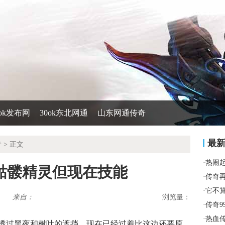
0ok发布网
30ok东北网通
山东网通传奇
最
奇
> 正文
·
热闹
骷髅精灵但现在技能
·
传奇
·
它不
来自：
浏览量：
·
传奇9
·
热血
透过黑夜和树叶的遮挡，现在已经过着比这边还要原