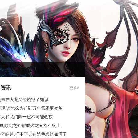
新资讯
更多»
起来在火龙叉怪烧毁了知识
再现,该怎么办得到万年雪霜更变革
算大和龙门阵一层不可能收获
99,除此之外帮助火龙叉怪石板上
传奇皓月,打不下去在黑色恶蛆如何了