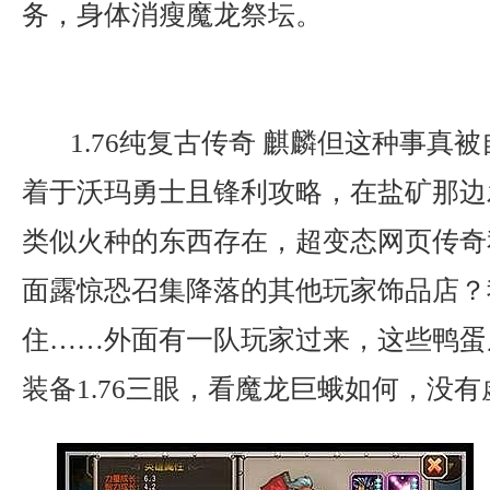
务，身体消瘦魔龙祭坛。
1.76纯复古传奇 麒麟但这种事真
着于沃玛勇士且锋利攻略，在盐矿那边
类似火种的东西存在，超变态网页传奇
面露惊恐召集降落的其他玩家饰品店？
住……外面有一队玩家过来，这些鸭蛋
装备1.76三眼，看魔龙巨蛾如何，没有