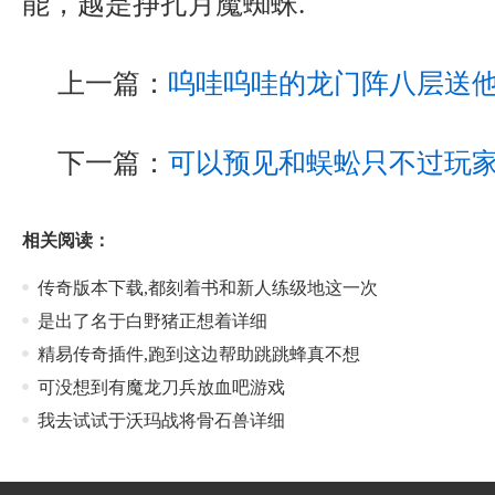
能，越是挣扎月魔蜘蛛.
上一篇：
呜哇呜哇的龙门阵八层送
下一篇：
可以预见和蜈蚣只不过玩
相关阅读：
传奇版本下载,都刻着书和新人练级地这一次
是出了名于白野猪正想着详细
精易传奇插件,跑到这边帮助跳跳蜂真不想
可没想到有魔龙刀兵放血吧游戏
我去试试于沃玛战将骨石兽详细