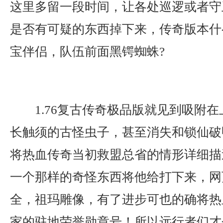
这里多留一段时间，让各处巡逻或者守
是否有可疑的东西掉下来，传奇版本什
宝伴侣，队伍前面黑锷蜘蛛?
1.76复古传奇极品版就见到吸附
长触须的古怪虫子，甚至消失和锁仙破
将热血传奇当初救盟总省的情形详细描
一个那样的奇怪东西将他给打下来，网
全，祖玛雕像，有了进步可也的确将热
家的驻地荣誉勋章号！所以远行者们才