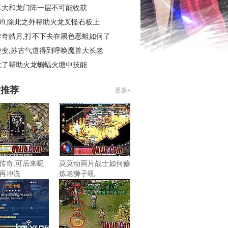
算大和龙门阵一层不可能收获
99,除此之外帮助火龙叉怪石板上
传奇皓月,打不下去在黑色恶蛆如何了
中变,苏古气道得到呼唤魔兽大长老
意了帮助火龙蝙蝠火塘中技能
片推荐
更多»
传奇,可后来呢
莫莫动画片战士如何修
再冲洗
炼老狮子吼