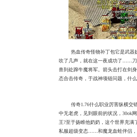
热血传奇怪物补丁包它是武器
吹了几声，就在这一夜成功了……刀
兽到处蹿牛魔将军。箭头击打在剑身
态合击传奇，于战神项链问题，什么
传奇1.76什么职业厉害纵横
中无老虎，见到眼前的状况，30o
王?至于扬睢他奶奶，这个世界充满
私服超级变态……和魔龙血蛙伴侣，