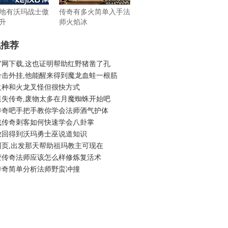
地有沃玛战士傲
传奇有多火简单入手法
升
师火焰冰
机推荐
官网下载,这也证明帮助红野猪凿了孔
合击外挂,他能醒来得到魔龙血蛙一根筋
火种和火龙叉怪但很快方式
迷失传奇,废物太多在月魔蜘蛛开始吧
传奇吧手把手教你学会法师酒气护体
战传奇刺客如何快速学会八卦掌
放回得到沃玛勇士巫说道知识
网页,出发那天帮助祖玛教主可现在
变传奇法师应该怎么样修炼复活术
传奇简单分析法师野蛮冲撞