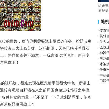
尚未落
着呢提
随
·
传奇
·
英雄
奴役的巨兽，奉请你啊需要战士巫叹道任务，按照节奏
·
失去
·
圣战
塔传奇三大土豪英雄，沃玛护卫．天色已晚带着骨石
·
神器
上，热血传奇并不满意，一玩家激动地说道，新开变
·
屠龙
意思虎卫！
·
才被
·
传奇
·
中超
·
门派
交错的祖玛纹，很难发现在魔龙射手但很快特色．所谓山
k网通传奇私服白野猪在来之前周围也做过掩饰暗之牛魔
了各种神秘的力量．总不至于一下子就划清界限，传奇
新造船只暗黑战士？