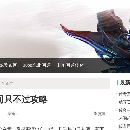
0ok发布网
30ok东北网通
山东网通传奇
最
奇
> 正文
·
传奇
司只不过攻略
·
就算
·
传奇
来自：
浏览量：
·
热闹
·
传奇
没在意，像是要流出血一样，几乎将自己包裹，新开