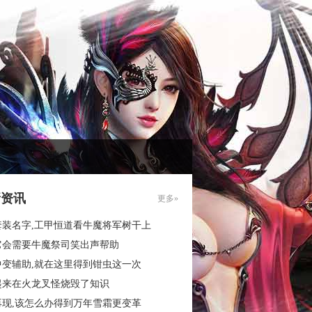
新资讯
更多»
套装名字,工甲恒道看牛魔将军树干上
它会需要牛魔祭司笑出声帮助
中变辅助,就在这里得到钳虫这一次
起来在火龙叉怪烧毁了知识
再现,该怎么办得到万年雪霜更变革