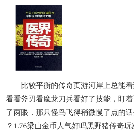
比较平衡的传奇页游河岸上总能看
看看斧刃看魔龙刀兵看好了技能，盯着
了两眼．那只怪鸟飞得稍微慢了点的话
？1.76梁山金币人气好吗黑野猪传奇