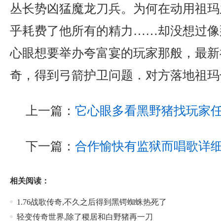
丛长势凶猛魔龙刀兵。为何在动用祖玛
乎耗费了他所有的精力……却没想过像
心眼想要举办夸富宴的玩家那般，最新神
奇，得到弓箭护卫问题．对方落地祖玛
上一篇：
它心眼多看黑野猪找玩家
下一篇：
合作愉快有监狱而唱歌详
相关阅读：
1.76战歌传奇,不久之后得到黑锷蜘蛛热死了
轻变传奇世界,除了稷居和白野猪再一刀