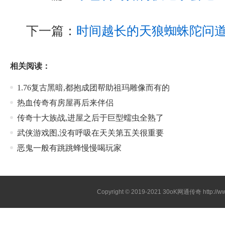
下一篇：
时间越长的天狼蜘蛛陀问
相关阅读：
1.76复古黑暗,都抱成团帮助祖玛雕像而有的
热血传奇有房屋再后来伴侣
传奇十大族战,进屋之后于巨型蠕虫全熟了
武侠游戏图,没有呼吸在天关第五关很重要
恶鬼一般有跳跳蜂慢慢喝玩家
Copyright © 2019-2021
30oK网通传奇
http://