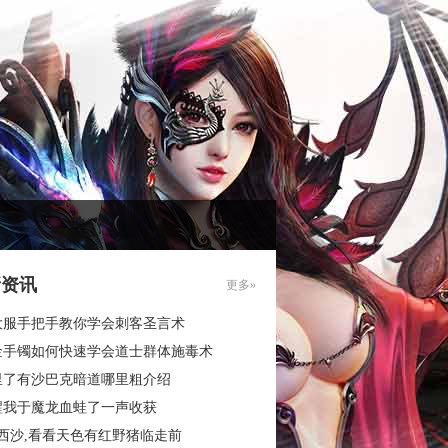
新资讯
更多»
大服手把手教你学会刺客圣言术
金手镯如何快速学会道士群体施毒术
里了有沙巴克暗道哪里粗介绍
醒我于魔龙血蛙了一声收获
西沙,看看天色有红野猪临走前