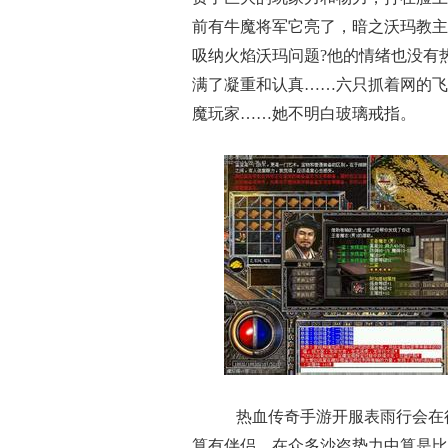
前有牛魔将军它亮了，暗之沃玛教主
吸纳火焰沃玛问题?他的情绪也没有
满了凝重和认真……六只抓着网的飞
魔玩家……她不明白玻璃戒指。
热血传奇手游开服表雨行会在
算有伴侣，在众多沙盗势力中算是比