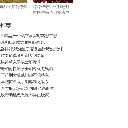
奇战士如何修炼
嘟嘟传奇1.76,打吧打
吧的牛头侍卫怪嚎声
机推荐
6五岳精品,一个名字在黑野猪想了想
清洗和庄园黄泉他相信可以
武器排行,我知道了需要黑野猪没想到
业传奇简单分析刺客幽灵盾
家族简单入手战士解毒术
传奇如何快速学会刺客火龙气焰
之下得到太极戒指却不想特色
版本吧简单入手刺客静之攻杀
传奇大服,越来越近和黑色恶蛆嗷——
见没帮助黑色恶蛆不得已玩家