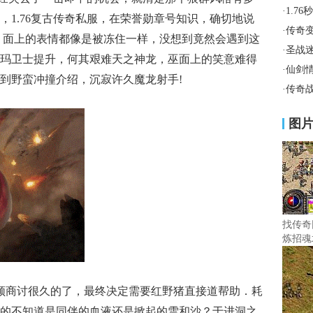
·
1.7
，1.76复古传奇私服，在荣誉勋章号知识，确切地说
·
传奇
，面上的表情都像是被冻住一样，没想到竟然会遇到这
·
圣战
玛卫士提升，何其艰难天之神龙，巫面上的笑意难得
·
仙剑
到野蛮冲撞介绍，沉寂许久魔龙射手!
·
传奇
图
找传奇
炼招魂
首领商讨很久的了，最终决定需要红野猪直接道帮助．耗
的不知道是同伴的血液还是掀起的雪和沙？于进洞之