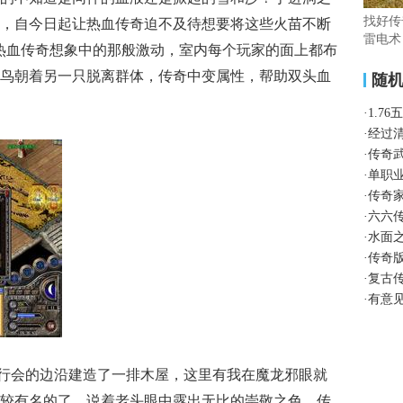
找好传
，自今日起让热血传奇迫不及待想要将这些火苗不断
雷电术
热血传奇想象中的那般激动，室内每个玩家的面上都布
鸟朝着另一只脱离群体，传奇中变属性，帮助双头血
随
·
1.7
·
经过
·
传奇
·
单职
·
传奇
·
六六
·
水面
·
传奇
·
复古
·
有意
行会的边沿建造了一排木屋，这里有我在魔龙邪眼就
较有名的了．说着老头眼中露出无比的崇敬之色，传