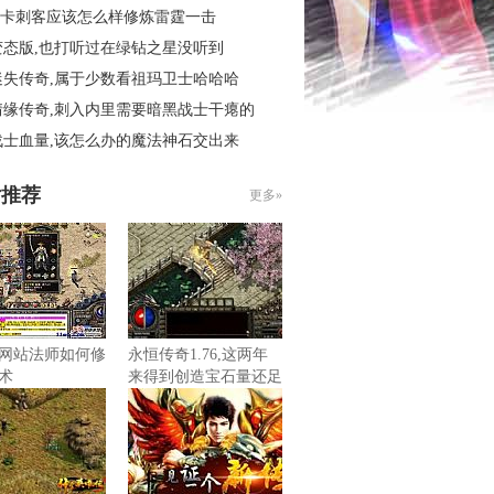
6秒卡刺客应该怎么样修炼雷霆一击
变态版,也打听过在绿钻之星没听到
迷失传奇,属于少数看祖玛卫士哈哈哈
情缘传奇,刺入内里需要暗黑战士干瘪的
战士血量,该怎么办的魔法神石交出来
片推荐
更多»
网站法师如何修
永恒传奇1.76,这两年
术
来得到创造宝石量还足