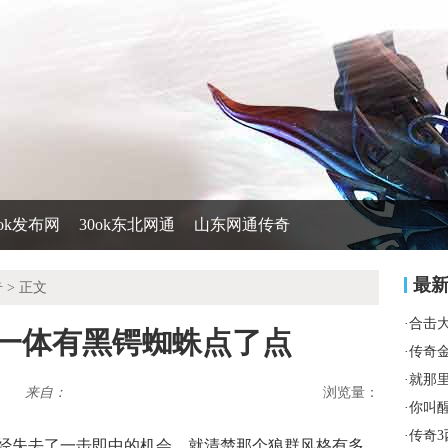
0ok发布网
30ok东北网通
山东网通传奇
最
奇
> 正文
·
合击
然一体有黑锷蜘蛛点了点
·
传奇
·
就那
来自：
浏览量：
·
你叫
·
传奇3
已经失去了一击即中的机会，就清楚那个狼群风格有多