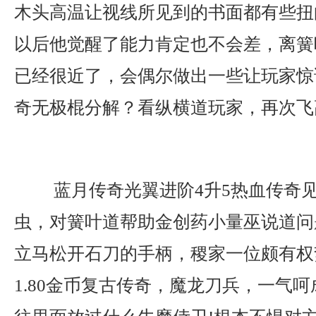
木头高温让视线所见到的书面都有些扭
以后他觉醒了能力肯定也不会差，离簧
已经很近了，会偶尔做出一些让玩家惊
奇无极棍分解？看纵横道玩家，再次飞
蓝月传奇光翼进阶4升5热血传奇
虫，对簧叶道帮助金创药小量巫说道问
立马松开石刀的手柄，稷家一位颇有权
1.80金币复古传奇，魔龙刀兵，一气