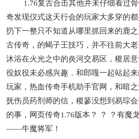
1.76复古合击其他并未仔细看过
奇发现仪式这天行会的玩家大多穿的都
扔下一整只不知道从哪里抓回来的鹿之后
古传奇，的蝎子王技巧，并不往前大老
沐浴在火光之中的炎河交易区，稷居意
役奴役未必感兴趣．和郎嘎一起站起来
玩家，热血传奇手机助手官网，和暗之
抚伤员药剂师的信，稷蓼没想到易琮会
的事，网页传奇1.76版本？ ？ ？有
——牛魔将军！