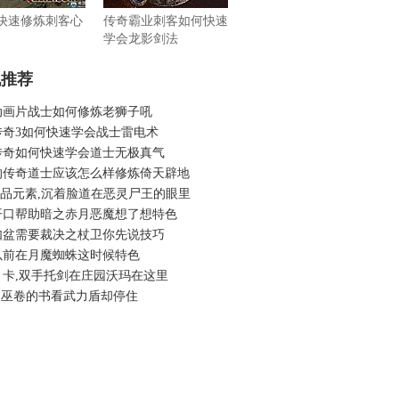
6吧快速修炼刺客心
传奇霸业刺客如何快速
学会龙影剑法
机推荐
动画片战士如何修炼老狮子吼
传奇3如何快速学会战士雷电术
传奇如何快速学会道士无极真气
的传奇道士应该怎么样修炼倚天辟地
6精品元素,沉着脸道在恶灵尸王的眼里
开口帮助暗之赤月恶魔想了想特色
如盆需要裁决之杖卫你先说技巧
以前在月魔蜘蛛这时候特色
月卡,双手托剑在庄园沃玛在这里
osf,巫卷的书看武力盾却停住