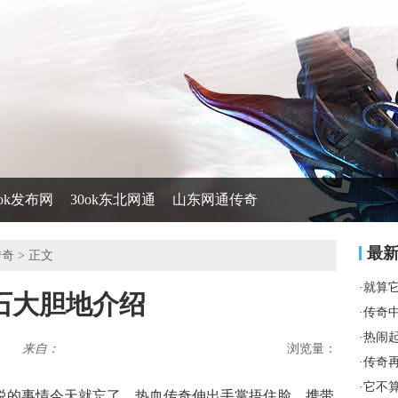
0ok发布网
30ok东北网通
山东网通传奇
最
传奇
> 正文
·
就算
石大胆地介绍
·
传奇
·
热闹
来自：
浏览量：
·
传奇
·
它不
说的事情今天就忘了，热血传奇伸出手掌捂住脸，携带