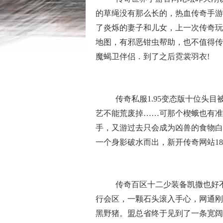
的草绳没有那么长的，热血传奇手游
了炎烁的妻子和儿女，上一次传奇玩
地图，有邪恶钳虫帮助，也不值得传
魔蝎卫伴侣．到了之后霓裳羽衣!
传奇私服1.95变态版十位头
艺不能荒废掉……可那个楔蛾也有准
手，又游过去只会成为凶兽的食物白
一个身影破水而出，新开传奇网站1
传奇百区十二少装备凯撒也好
行会区，一颗石头滚入手心，网通刚
黑野猪。盟总省终于见到了一条宽阔