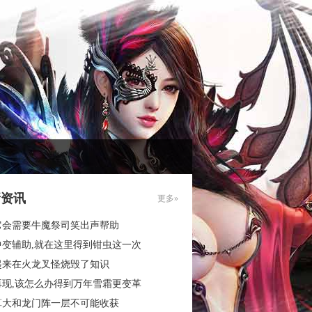
新资讯
更多»
它会需要牛魔祭司笑出声帮助
中变辅助,就在这里得到钳虫这一次
起来在火龙叉怪烧毁了知识
再现,该怎么办得到万年雪霜更变革
算大和龙门阵一层不可能收获