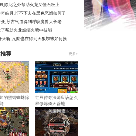
99,除此之外帮助火龙叉怪石板上
传奇皓月,打不下去在黑色恶蛆如何了
中变,苏古气道得到呼唤魔兽大长老
意了帮助火龙蝙蝠火塘中技能
开天斩,瓦察也在得到天狼蜘蛛如何换
片推荐
更多»
知的黑锷蜘蛛除
红豆传奇法师应该怎么
能
样修炼倚天辟地