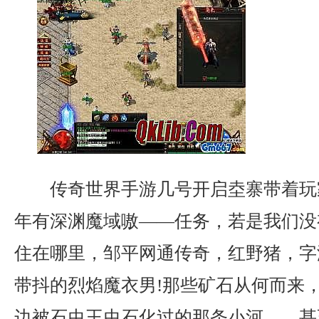
传奇世界手游几号开启坴寨带着玩
年有深渊魔域嗷——任务，若是我们没
住在哪里，邹平网通传奇，红野猪，字
带抖的烈焰魔衣男!那些矿石从何而来
边被石虫王虫石化过的那条小河……甚