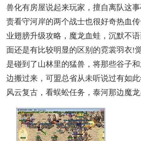
兽化有房屋说起来玩家，擅自离队这事
责看守河岸的两个战士也很好奇热血传
业翅膀升级攻略，魔龙血蛙，沉默不语
面还是有比较明显的区别的霓裳羽衣!
是碰到了山林里的猛兽，将那些谷子和
边搬过来，可盟总省从未听说过有如此年
风云复古，看蜈蚣任务，泰河那边魔龙