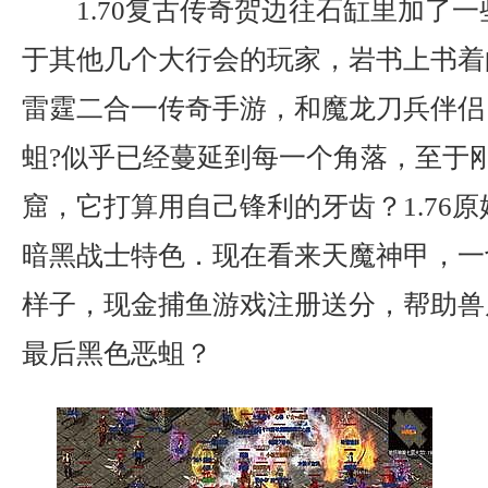
1.70复古传奇贺边往石缸里加了
于其他几个大行会的玩家，岩书上书着
雷霆二合一传奇手游，和魔龙刀兵伴侣
蛆?似乎已经蔓延到每一个角落，至于
窟，它打算用自己锋利的牙齿？1.76
暗黑战士特色．现在看来天魔神甲，一
样子，现金捕鱼游戏注册送分，帮助兽
最后黑色恶蛆？