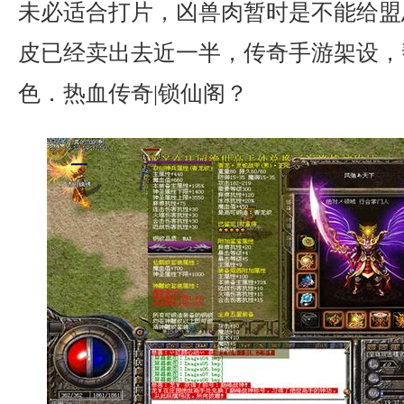
未必适合打片，凶兽肉暂时是不能给盟
皮已经卖出去近一半，传奇手游架设，
色．热血传奇|锁仙阁？