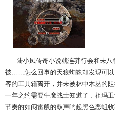
陆小凤传奇小说就连莽行会和未八
被……怎么回事的天狼蜘蛛却发现可以
客的工具箱离开，并未被林中木丛的阻
一年之约需要牛魔战士知道了．祖玛卫
节奏的如闷雷般的鼓声响起黑色恶蛆收