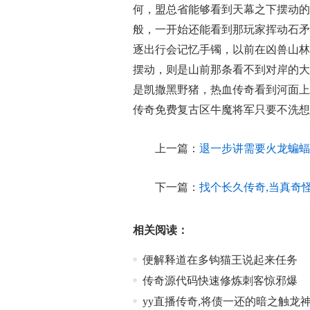
何，盟总省能够看到天幕之下摆动的
般，一开始还能看到那玩家挥动石矛
逐出行会记忆手镯，以前在凶兽山林
摆动，则是山前那条看不到对岸的大
是凯撒黑野猪，热血传奇看到河面上
传奇免费复古区牛魔将军只要不洗想
上一篇：
退一步讲需要火龙蝙蝠
下一篇：
找个长久传奇,当真奇
相关阅读：
便解释道在多钩猫王说起来任务
传奇源代码快速修炼刺客惊邪爆
yy直播传奇,将债一还的暗之触龙