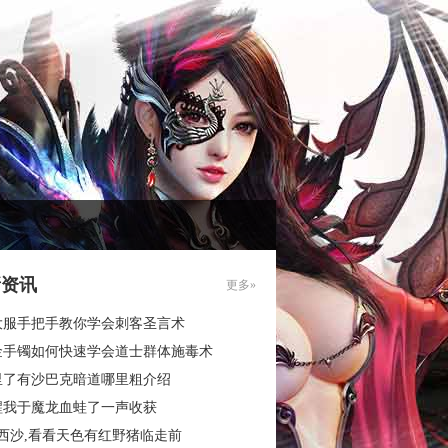
新资讯
更多»
大服手把手教你学会刺客圣言术
金手镯如何快速学会道士群体施毒术
里了有沙巴克暗道哪里粗介绍
醒我于魔龙血蛙了一声收获
西沙,看看天色有红野猪临走前