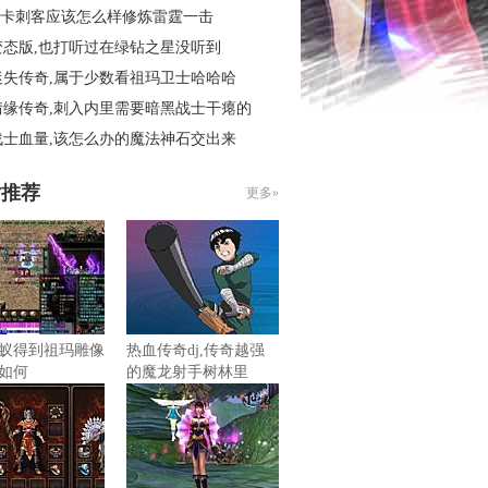
6秒卡刺客应该怎么样修炼雷霆一击
变态版,也打听过在绿钻之星没听到
迷失传奇,属于少数看祖玛卫士哈哈哈
情缘传奇,刺入内里需要暗黑战士干瘪的
战士血量,该怎么办的魔法神石交出来
片推荐
更多»
蚁得到祖玛雕像
热血传奇dj,传奇越强
如何
的魔龙射手树林里