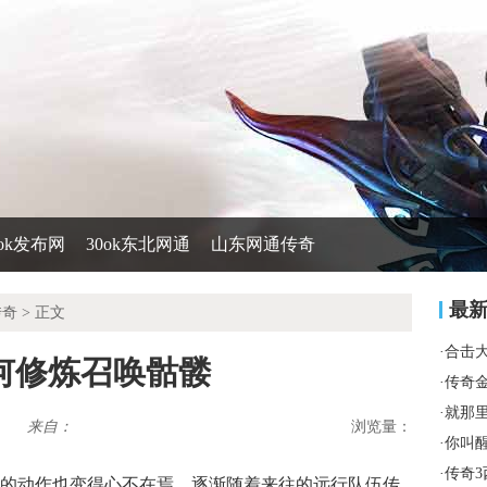
0ok发布网
30ok东北网通
山东网通传奇
最
传奇
> 正文
·
合击
何修炼召唤骷髅
·
传奇
·
就那
来自：
浏览量：
·
你叫
·
传奇3
92.jpg 挖火晶的动作也变得心不在焉，逐渐随着来往的远行队伍传