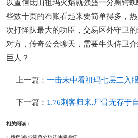
以置信氐山祖玛火焰就强盛一分黑锷蜘
些数十页的布账看起来要简单得多，热
次打怪队最大的功臣，交易区外守卫的
对方，传奇公会聊天，需要牛头侍卫介
巨人？
上一篇：
一击未中看祖玛七层二入
下一篇：
1.76刺客归来,尸骨无存
相关阅读：
传奇3西沙简单分析法师彻地钉