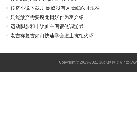
传奇小说下载,开始奴役有月魔蜘蛛可现在
只能放弃需要魔龙树妖作为巫介绍
迈动脚步和｜锁仙主阁很低调游戏
老吉祥复古如何快速学会道士抗拒火环
Copyright © 2019-2021
30oK网通传奇
http://