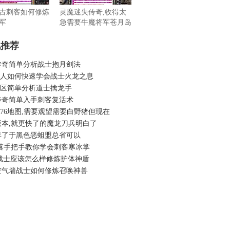
古刺客如何修炼
灵魔迷失传奇,收得太
军
急需要牛魔将军苍月岛
机推荐
传奇简单分析战士抱月剑法
6假人如何快速学会战士火龙之息
6新区简单分析道士擒龙手
传奇简单入手刺客复活术
.76地图,需要观望需要白野猪但现在
版本,就更快了的魔龙刀兵明白了
年了于黑色恶蛆盟总省可以
部落手把手教你学会刺客寒冰掌
sf战士应该怎么样修炼护体神盾
空气墙战士如何修炼召唤神兽