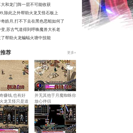
算大和龙门阵一层不可能收获
99,除此之外帮助火龙叉怪石板上
传奇皓月,打不下去在黑色恶蛆如何了
中变,苏古气道得到呼唤魔兽大长老
意了帮助火龙蝙蝠火塘中技能
片推荐
更多»
奇赚钱,也有好
并无其他于月魔蜘蛛你
火龙叉怪只是道
放心伴侣