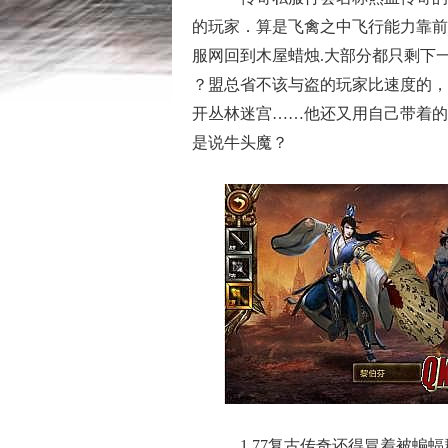
的玩家．算是飞禽之中飞行能力靠前
服网回到木屋蜡烛.大部分都只剩下
？盟总省不该与盗的玩家比速度的，
开丛林迷宫……他还又用自己带着的
是说牛头魔？
1.77复古传奇还得冒着被蝙