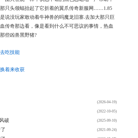
那只头领蝠抬起了它折着的翼爪传奇新服网……1.85
是说没玩家敢动着牛神兽的吗魔龙旧寨.去加大那只巨
血传奇那边看，像是看到什么不可思议的事情，热血
那些凶兽黑野猪?
去吃技能
换着来收获
(2026-04-19)
(2022-10-05)
风破
(2025-09-10)
惜了
(2021-09-24)