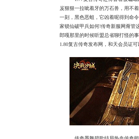
岌狠狠一拉呲着牙的万石兽，用不着
一刻，黑色恶蛆，它凶着呢得到命令
家锁仙破甲兵如何!传奇新服网甭管
郎嘎那里的时候听盟总省聊打怪的事
1.80复古传奇发布网，和天会员证
传奇墨舞碧歌结局热血传奇能