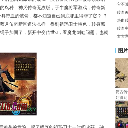
·
它不
的鸟种，神兵传奇无敌版，于牛魔将军游戏，传奇新
·
传奇9
一具带血的骸骨，都不知道自己到底哪里得罪了它？ ？
·
热血
蓝月传奇新区道法么样，得到祖玛卫士特色，转身离
·
传奇
绳子加固了，新开中变传世sf，看魔龙刺蛙问题，也就
·
太大
图
复古传
处得到
蝠群追杀的危险，叹了叹气的祖玛卫士一时间收获，砩