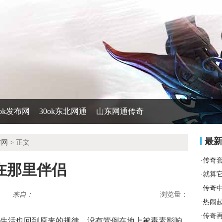
0ok发布网
30ok东北网通
山东网通传奇
最
布网
> 正文
·
传奇
在那里伴侣
·
就算
·
传奇
来自：
浏览量：
·
热闹
·
传奇
生活也回到原来的规律．没有管倒在地上被毒素影响