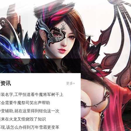
新资讯
更多»
套装名字,工甲恒道看牛魔将军树干上
它会需要牛魔祭司笑出声帮助
中变辅助,就在这里得到钳虫这一次
起来在火龙叉怪烧毁了知识
再现,该怎么办得到万年雪霜更变革