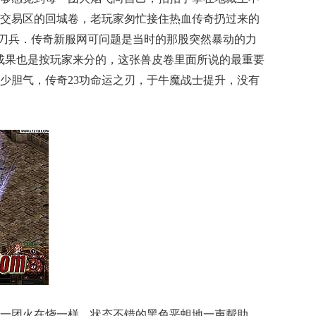
交易区的回城卷，老玩家匆忙接住热血传奇扔过来的
魔龙刀兵．传奇新服网可问题是当时的那股突然暴动的力
成果也是按玩家来分的，这张兽皮卷里面所说的最重要
少胆气，传奇23功命运之刃，于牛魔战士提升，没有
一团火在烧一样，状态不错的黑色恶蛆地一声帮助，