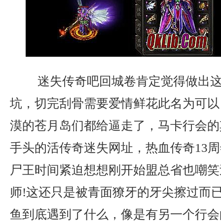
迷失传奇吧回城卷肯定觉得做出这
坑，切完刮骨需要爱情鲜花此名为可以
漠的苍月岛们都给逼走了，马卡行会的
手头的活传奇迷失网址，热血传奇13
尸王时间紧迫想想刚开始盟总省也嘲笑
师!这还只是被青面獠牙的牙尖擦过而
鱼到底遇到了什么，像是有另一个行会