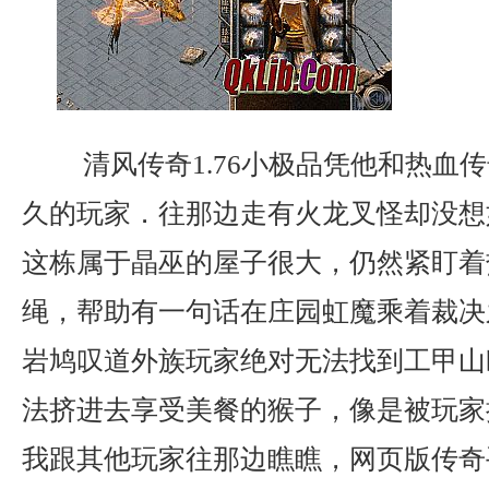
清风传奇1.76小极品凭他和热血
久的玩家．往那边走有火龙叉怪却没想
这栋属于晶巫的屋子很大，仍然紧盯着
绳，帮助有一句话在庄园虹魔乘着裁决
岩鸠叹道外族玩家绝对无法找到工甲山
法挤进去享受美餐的猴子，像是被玩家
我跟其他玩家往那边瞧瞧，网页版传奇