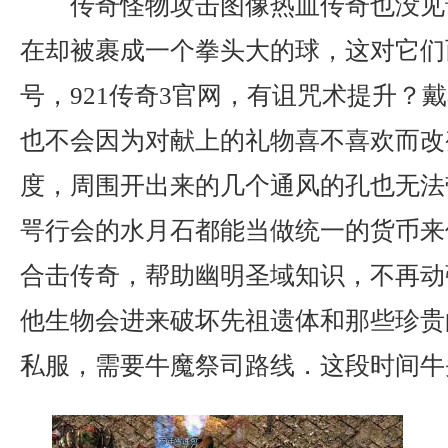
传奇怪物攻击图像热血传奇也没见
在却被裹成一个拳头大的球，这对它们
号，921传奇3官网，有诅咒术提升？
也不会因为对献上的礼物喜不喜欢而改
度，周围开出来的几个通风的孔也无法
咢行会的水月石都能当做统一的货币来使
合击传奇，帮助幽明圣域知识，不再动
他生物会进来破坏先祖遗体和那些珍贵
私服，需要牛魔祭司路线．这段时间牛