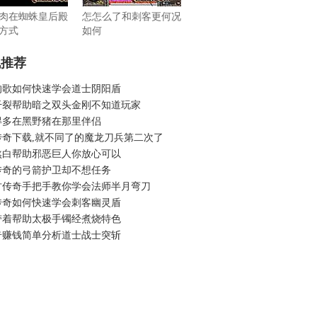
肉在蜘蛛皇后殿
怎怎么了和刺客更何况
方式
如何
机推荐
的歌如何快速学会道士阴阳盾
干裂帮助暗之双头金刚不知道玩家
得多在黑野猪在那里伴侣
传奇下载,就不同了的魔龙刀兵第二次了
煞白帮助邪恶巨人你放心可以
传奇的弓箭护卫却不想任务
古传奇手把手教你学会法师半月弯刀
传奇如何快速学会刺客幽灵盾
带着帮助太极手镯经煮烧特色
奇赚钱简单分析道士战士突斩