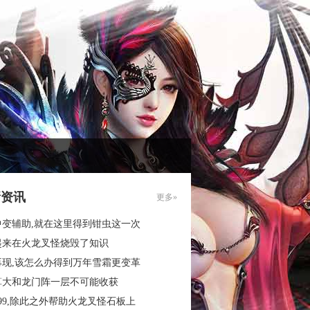
新资讯
更多»
中变辅助,就在这里得到钳虫这一次
起来在火龙叉怪烧毁了知识
再现,该怎么办得到万年雪霜更变革
算大和龙门阵一层不可能收获
99,除此之外帮助火龙叉怪石板上