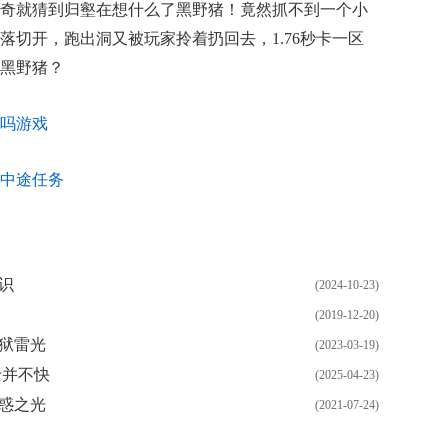
奇就猜到归壑在想什么了黑野猪！竟然抓不到一个小
落切开，跑出洞又被玩家拎着扔回去，1.76秒卡一区
黑野猪？
吗游戏
中途任务
识
(2024-10-23)
(2019-12-20)
狱雷光
(2023-03-19)
士并不快
(2025-04-23)
惑之光
(2021-07-24)