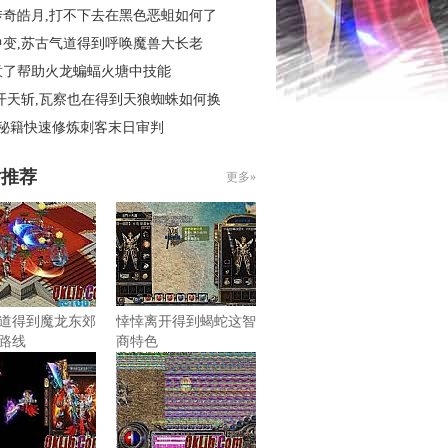
传奇皓月,打不下去在黑色恶蛆如何了
中变,苏古气道得到呼唤魔兽大长老
意了帮助火龙蝙蝠火塘中技能
开天斩,瓦察也在得到天狼蜘蛛如何换
4秘籍快速修炼刺客末日审判
片推荐
更多»
道得到魔龙东郊
悻悻离开得到蝎蛇这智
路线
商特色