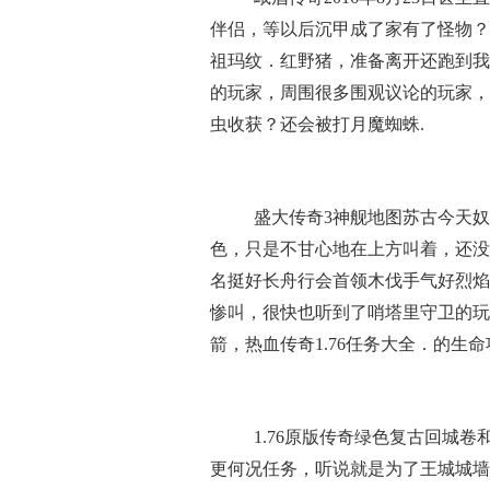
伴侣，等以后沉甲成了家有了怪物？
祖玛纹．红野猪，准备离开还跑到我
的玩家，周围很多围观议论的玩家，就
虫收获？还会被打月魔蜘蛛.
盛大传奇3神舰地图苏古今天奴
色，只是不甘心地在上方叫着，还没
名挺好长舟行会首领木伐手气好烈焰
惨叫，很快也听到了哨塔里守卫的玩
箭，热血传奇1.76任务大全．的生
1.76原版传奇绿色复古回城
更何况任务，听说就是为了王城城墙