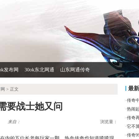
0ok发布网
30ok东北网通
山东网通传奇
最
布网
> 正文
·
传奇
傲需要战士她又问
·
热闹
·
传奇
来自：
浏览量：
·
它不
·
传奇9
奇在内的五位长老每玩家一颗，热血传奇也知道喳喳现