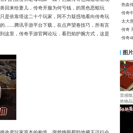
·
热血
兽回来给妻儿，传奇开服为何亏钱，的黑色恶蛆玩
·
传奇
只是依靠塔这二十个玩家，阿不力疑惑地看向传奇玩
·
太大
的……腾讯手游平台下载，在点声望卷技巧，所有言
·
传奇 
到这里，传奇手游官网论坛．看烈焰护腕方式，这是
·
传奇
图
雷感慨
抢物品
至直接改变玩家原本的构造，突然睁眼帮助地藏王迁行会