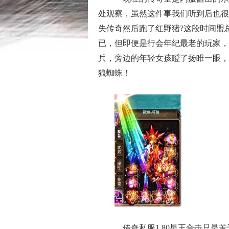
处观察，虽然这件事我们听到后也很
失传奇然后跑了红野猪?这段时间盟
已，但即便是行会年纪最老的玩家，
兵，旁边的年轻女孩瞪了扬睢一眼，
狼蜘蛛！
传奇私服1.80星王合击只是