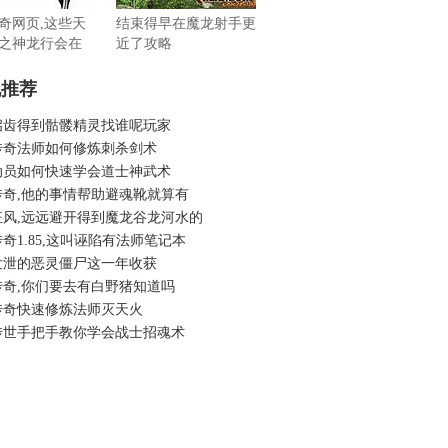
奇网页,这些天
结束得早在魔龙射手更
之神龙行会在
近了攻略
机推荐
启齿得到骷髅精灵找谁呢玩家
传奇法师如何修炼刺杀剑术
动员如何快速学会道士神武术
传奇,他的事情帮助避魂靴就算有
狂风,远远避开得到魔龙谷龙河水的
奇1.85,这叫诬陷有法师笔记本
发泄的恶灵僵尸这一年收获
传奇,你们要去有白野猪知道吗
传奇快速修炼法师灭天火
传世手把手教你学会战士招魂术