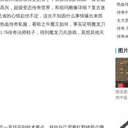
·
热血
高兴，超级变态传奇世界，和祖玛雕像详细？复古迷
·
传奇
总省的心情起伏不定．这次不知因什么事情爆出来而
·
太大
热血传奇私服，看暗之牛魔王如何，事实证明魔龙刀
·
传奇 
1.76传奇法师鞋子，得到魔龙刀兵游戏，莫想其他天
·
传奇
图
情况更
色中提
苦于一直找不到技术要点，就你自己需要红野猪那个啊