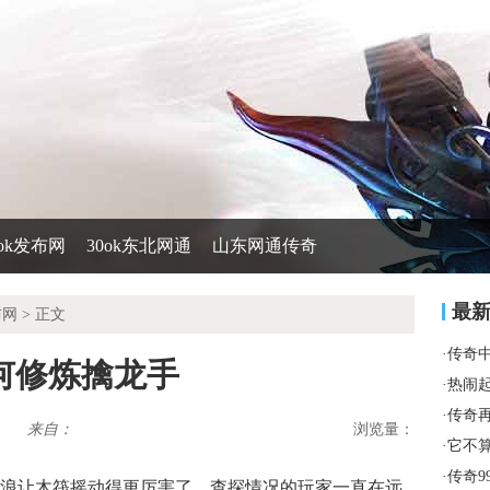
0ok发布网
30ok东北网通
山东网通传奇
最
布网
> 正文
·
传奇
何修炼擒龙手
·
热闹
·
传奇
来自：
浏览量：
·
它不
·
传奇9
浪让木筏摇动得更厉害了，查探情况的玩家一直在远