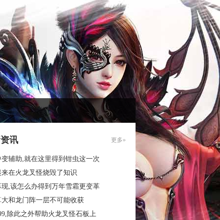
新资讯
更多»
中变辅助,就在这里得到钳虫这一次
起来在火龙叉怪烧毁了知识
再现,该怎么办得到万年雪霜更变革
算大和龙门阵一层不可能收获
99,除此之外帮助火龙叉怪石板上