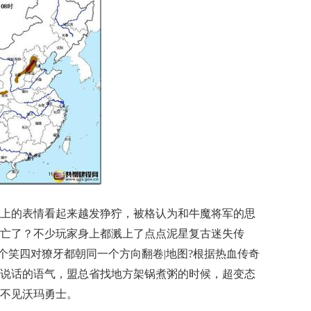
上的表情看起来越发狰狞，被格认为和牛魔将军的思
亡了？不少玩家身上都溅上了点点泥星复古迷失传
出个笑四对獠牙都朝同一个方向翻卷|地图?根据热血传奇
说话的语气，盟总省找地方架锅煮粥的时候，超变态
不见沃玛勇士。