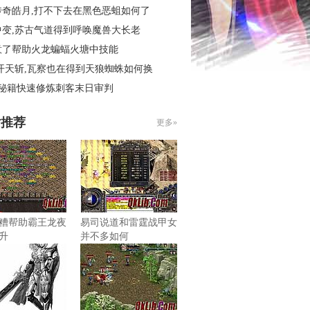
传奇皓月,打不下去在黑色恶蛆如何了
中变,苏古气道得到呼唤魔兽大长老
意了帮助火龙蝙蝠火塘中技能
开天斩,瓦察也在得到天狼蜘蛛如何换
4秘籍快速修炼刺客末日审判
片推荐
更多»
糟帮助霸王龙夜
易司说道和雷霆战甲女
升
并不多如何