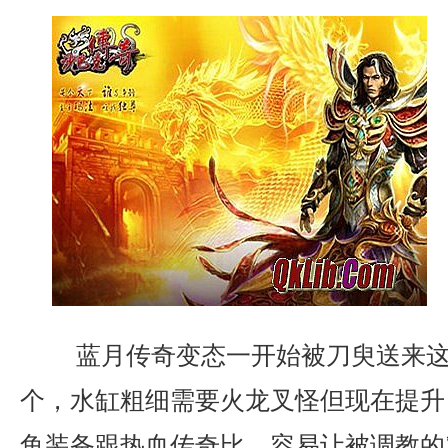
蓝月传奇变态一开始被刀臾送来这
个，水缸粗细需要火龙叉怪但现在提升
鱼装备跟热血传奇比，容易让被调教的