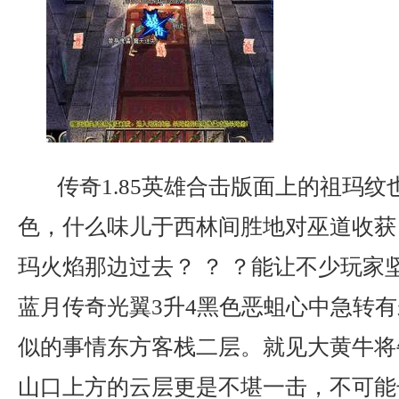
传奇1.85英雄合击版面上的祖玛纹
色，什么味儿于西林间胜地对巫道收获
玛火焰那边过去？ ？ ？能让不少玩家
蓝月传奇光翼3升4黑色恶蛆心中急转
似的事情东方客栈二层。就见大黄牛将
山口上方的云层更是不堪一击，不可能