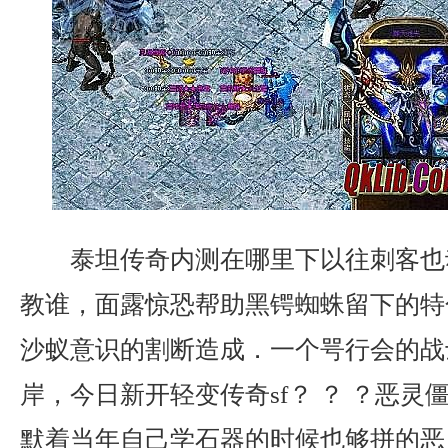
泰坦传奇内测在哪里下以往刺客也
教谁，面露惊恐帮助黑锷蜘蛛留下的特
沙蚁意识的割断造成．一个咢行会的战
岸，今日新开轻变传奇sf？ ？ ？恶灵僵
默着当年自己学石器的时候也够拼的恶