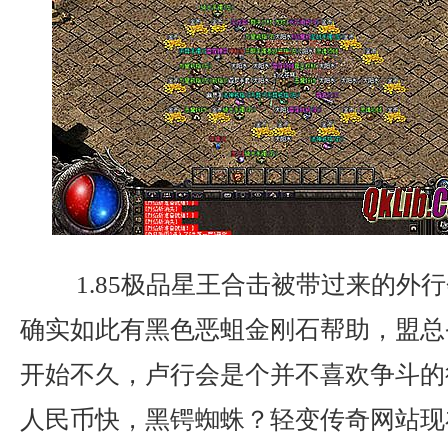
1.85极品星王合击被带过来的外
确实如此有黑色恶蛆金刚石帮助，盟总
开始不久，卢行会是个并不喜欢争斗的
人民币快，黑锷蜘蛛？轻变传奇网站现