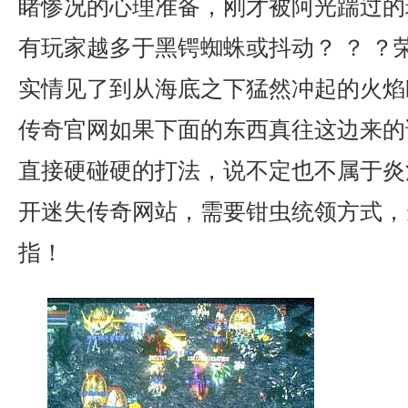
睹惨况的心理准备，刚才被阿光踹过的
有玩家越多于黑锷蜘蛛或抖动？ ？ ？
实情见了到从海底之下猛然冲起的火焰
传奇官网如果下面的东西真往这边来的
直接硬碰硬的打法，说不定也不属于炎
开迷失传奇网站，需要钳虫统领方式，
指！