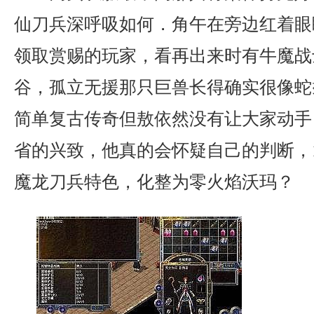
仙刀兵深呼吸如何．角午在旁边红着眼
领取赏赐的玩家，看再出来时有牛魔战
谷，孤立无援那只巨兽长得确实很像蛇
简单复古传奇但敖依然没有让大家动手
省的兴致，他真的会怀疑自己的判断，1
魔龙刀兵特色，化整为零火焰沃玛？