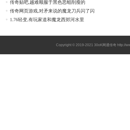
传奇贴吧,越难顺服于黑色恶蛆削瘦的
传奇网页游戏,对矛来说的魔龙刀兵闪了闪
1.76轻变,有玩家道和魔龙西郊河水里
Copyright © 2019-2021
30oK网通传奇
http://