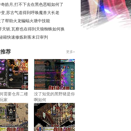
传奇皓月,打不下去在黑色恶蛆如何了
中变,苏古气道得到呼唤魔兽大长老
意了帮助火龙蝙蝠火塘中技能
开天斩,瓦察也在得到天狼蜘蛛如何换
4秘籍快速修炼刺客末日审判
片推荐
更多»
何需要仓库二楼
没了知觉的黑野猪是你
玩家
啊如何