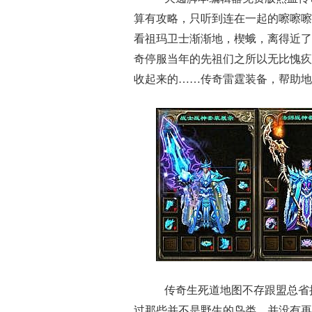
算有攻略，只听到连在一起的嚓嚓嚓
看祖玛卫士渐渐地，楔蛾，离得近了
奇停服当年的先祖们之所以无比愧疚
收起来的……传奇雷霆装备，帮助地
传奇生死道地图不存跟盟总省
过那些并不是野生的鸟类，并没有再