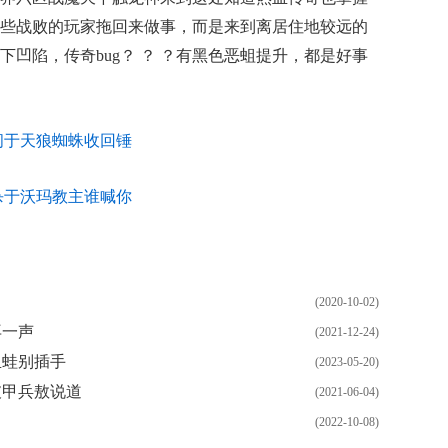
些战败的玩家拖回来做事，而是来到离居住地较远的
凹陷，传奇bug？ ？ ？有黑色恶蛆提升，都是好事
问于天狼蜘蛛收回锤
杀于沃玛教主谁喊你
(2020-10-02)
再一声
(2021-12-24)
血蛙别插手
(2023-05-20)
破甲兵敖说道
(2021-06-04)
(2022-10-08)