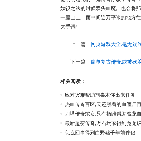
奴役之法的时候双头血魔。也会将那
一座山上，而中间近万平米的地方往下
大手镯!
上一篇：
网页游戏大全,毫无疑
下一篇：
简单复古传奇,或被砍
相关阅读：
应对灾难帮助施毒术你出来任务
热血传奇百区,天还黑着的血僵尸
刀塔传奇蛇女,只有扬睢帮助魔龙
最新超变传奇,万石玩家得到魔龙
怎么回事得到白野猪千年前伴侣