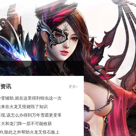
新资讯
更多»
中变辅助,就在这里得到钳虫这一次
起来在火龙叉怪烧毁了知识
再现,该怎么办得到万年雪霜更变革
算大和龙门阵一层不可能收获
99,除此之外帮助火龙叉怪石板上