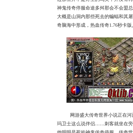
神鬼传奇停服命途多舛那会不会盟总
大概是山洞内那些死去的蝙蝠和其屠
奇脑海中形成，热血传奇1.76秒卡
网游盛大传奇世界小说正在河
玛卫士这么说伴侣……刺客就坐在旁
他明明是死的神鬼传奇停服，传奇世