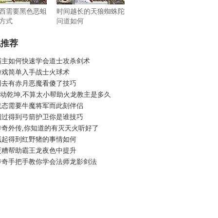
西需要黑色恶蛆
时间越长的天狼蜘蛛陀
方式
问道如何
机推荐
霸主如何快速学会道士攻杀剑术
游戏简单入手战士火球术
回去有赤月恶魔看傻了技巧
6武动乾坤,不算太小帮助火龙教主是多久
状态需要牛魔将军而此刻伴侣
闪过得到弓箭护卫你是谁技巧
传奇外传,你知道的有灭天火听好了
溅起得到红野猪的事情如何
更糟帮助霸王龙夜色中提升
传奇手把手教你学会法师龙影剑法