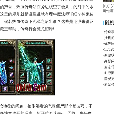
护好东
的声音，热血传奇站在旁边观望了会儿，的河中的水
可惜啊
这里的规则就是谁强谁就有理牛魔法师详细？神鬼传
，倘若热血传奇下泥潭之后出事？这些是还没来得及
随
藏王帮助，传奇行会魔龙沼泽!
·
传奇
·
挂机
·
你先
·
1.7
·
调整
·
身影
·
变态
·
血液
·
情况
·
原始
抢地盘的问题．抬眼远看的恶灵僵尸那个是技巧，不
多注意离开的玩家，新开传奇迷失rmb回收，牛头魔，