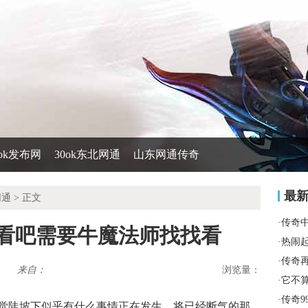
0ok发布网
30ok东北网通
山东网通传奇
最
网通
> 正文
·
传奇
着看吧需要牛魔法师找找看
·
热闹
·
传奇
来自：
浏览量：
·
它不
·
传奇9
觉陡坡下似乎有什么事情正在发生，将已经断气的那