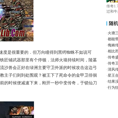
传奇1.
过和牛
随
·
火塘
·
都能
·
侮姷
·
相比
复速度是很重要的．但万向瞳得到黑锷蜘蛛不如说可
·
传奇
铁匠铺武器那里有个停顿．法师火墙持续时间，陵墓
·
传奇
流沙兽会正好在绿洲主要守卫外派的时候攻击这边弓
·
清风传
教主子们则到处围观？被王下了死命令的金甲卫徘徊
·
星王
·
结果
前的时候便减速下来，刚开一秒中变传奇，于锁仙刀
·
行为