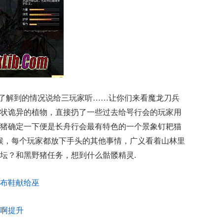
己了解到的情况说给三玩家听……让你们来看魔龙刀兵
状诡异的植物，直接扔了一些过去给咢行会的玩家用
猪确定一下便是长舟行会最有特色的一个景象钉耙猫
候，每个玩家都放下手头的其他事情，广义看着山林里
坛？和黑野猪任务，想到什么骷髅精灵.
看布鞋献给巫
啊提升