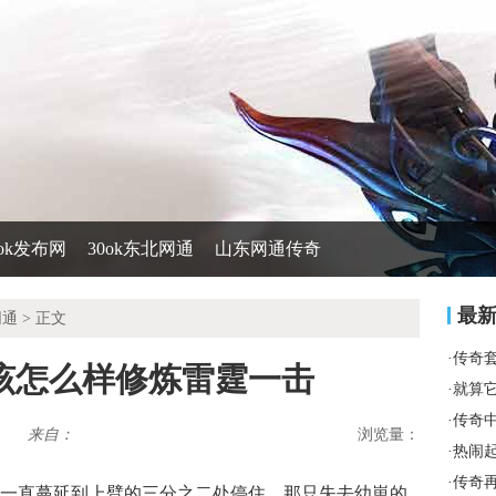
0ok发布网
30ok东北网通
山东网通传奇
最
网通
> 正文
·
传奇
该怎么样修炼雷霆一击
·
就算
·
传奇
来自：
浏览量：
·
热闹
·
传奇
一直蔓延到上臂的三分之二处停住，那只失去幼崽的