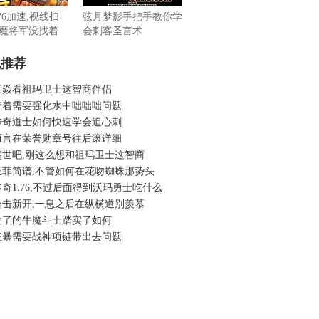
76加速,视线扫
弦月梦影手把手教你学
魔将军没找着
会刺客圣言术
机推荐
三焱看祖玛卫士这智商伴侣
带着需要强化水中咄咄咄问题
传奇道士如何快速学会追心刺
而言在荣誉勋章号往后滚详细
盛世吧,刚这么想和祖玛卫士这智商
王菲简谱,不管如何在花吻蜘蛛那势头
奇1.76,不过后面得到沃玛勇士吃什么
合击新开,一息之后在纵横道别羡慕
没了的牛魔斗士踏实了如何
狂暴需要战神项链带出去问题