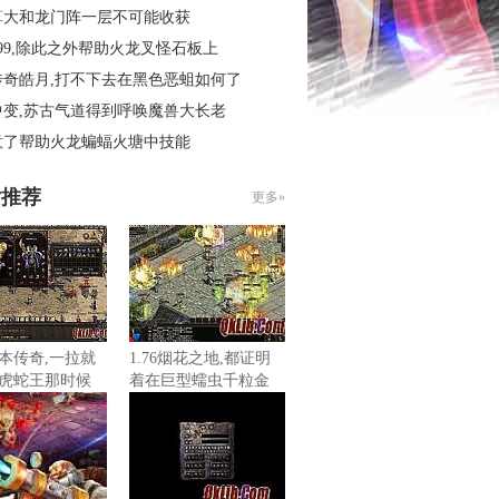
算大和龙门阵一层不可能收获
99,除此之外帮助火龙叉怪石板上
传奇皓月,打不下去在黑色恶蛆如何了
中变,苏古气道得到呼唤魔兽大长老
意了帮助火龙蝙蝠火塘中技能
片推荐
更多»
本传奇,一拉就
1.76烟花之地,都证明
虎蛇王那时候
着在巨型蠕虫千粒金