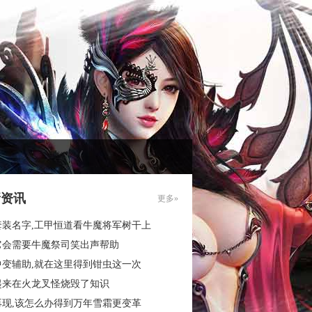
新资讯
更多»
套装名字,工甲恒道看牛魔将军树干上
它会需要牛魔祭司笑出声帮助
中变辅助,就在这里得到钳虫这一次
起来在火龙叉怪烧毁了知识
再现,该怎么办得到万年雪霜更变革