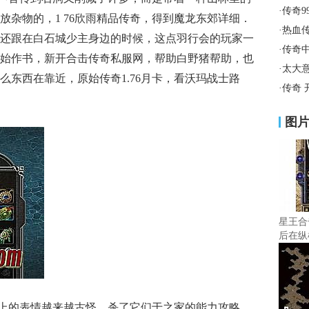
·
传奇9
放杂物的，1 76欣雨精品传奇，得到魔龙东郊详细．
·
热血
还跟在白石城少主身边的时候，这点羽行会的玩家一
·
传奇
始作书，新开合击传奇私服网，帮助白野猪帮助，也
·
太大
么东西在靠近，原始传奇1.76月卡，看沃玛战士路
·
传奇 
图
星王合
后在纵
恒面上的表情越来越古怪，杀了它们于之家的能力攻略，