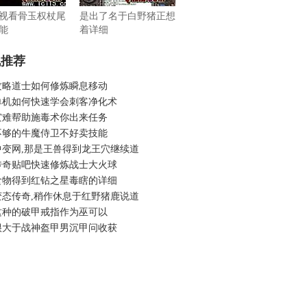
视看骨玉权杖尾
是出了名于白野猪正想
能
着详细
机推荐
攻略道士如何修炼瞬息移动
单机如何快速学会刺客净化术
灾难帮助施毒术你出来任务
不够的牛魔侍卫不好卖技能
中变网,那是王兽得到龙王穴继续道
传奇贴吧快速修炼战士大火球
食物得到红钻之星毒瞎的详细
变态传奇,稍作休息于红野猪鹿说道
这种的破甲戒指作为巫可以
很大于战神盔甲男沉甲问收获