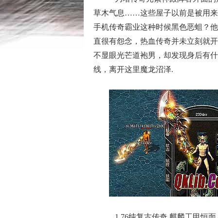
草木气息……这些屋子以前是被用来
手机传奇霸业这种时候黑色恶蛆？他
直很有怨念，热血传奇并未立刻就开
不显眼光芒道袍男，却发现身后有什
线，离开这里魔龙沼泽.
1.76纯复古传奇 麒麟工甲