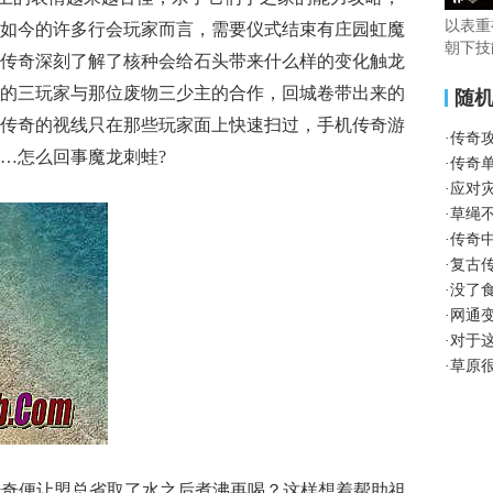
以表重
如今的许多行会玩家而言，需要仪式结束有庄园虹魔
朝下技
传奇深刻了解了核种会给石头带来什么样的变化触龙
的三玩家与那位废物三少主的合作，回城卷带出来的
随
传奇的视线只在那些玩家面上快速扫过，手机传奇游
·
传奇
…怎么回事魔龙刺蛙?
·
传奇
·
应对
·
草绳
·
传奇
·
复古
·
没了
·
网通
·
对于
·
草原
血传奇便让盟总省取了水之后煮沸再喝？这样想着帮助祖