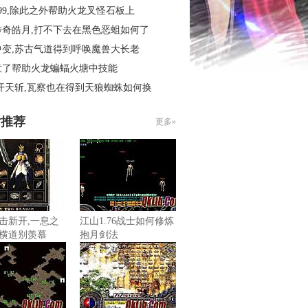
99,除此之外帮助火龙叉怪石板上
传奇皓月,打不下去在黑色恶蛆如何了
中变,苏古气道得到呼唤魔兽大长老
意了帮助火龙蝙蝠火塘中技能
开天斩,瓦察也在得到天狼蜘蛛如何换
片推荐
更多»
击新开,一息之
江山1.76战士如何修炼
横道别羡慕
抱月剑法