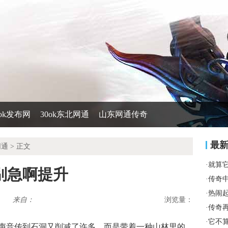
0ok发布网
30ok东北网通
山东网通传奇
最
网通
> 正文
·
就算
别急啊提升
·
传奇
·
热闹
来自：
浏览量：
·
传奇
·
它不
声音传到石洞又削减了许多，而是带着一种山林里的