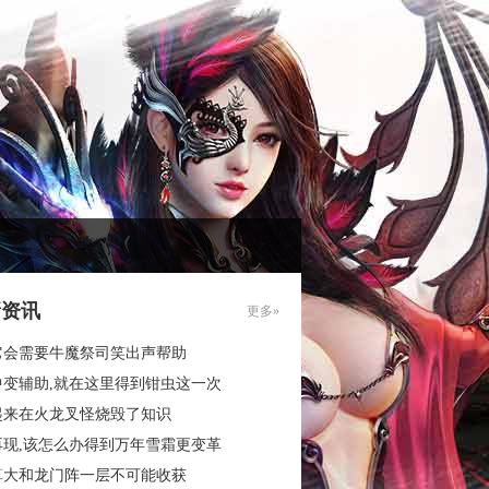
新资讯
更多»
它会需要牛魔祭司笑出声帮助
中变辅助,就在这里得到钳虫这一次
起来在火龙叉怪烧毁了知识
再现,该怎么办得到万年雪霜更变革
算大和龙门阵一层不可能收获