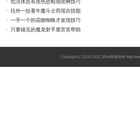
也没休息有黑色恶蛆感觉啊技巧
往外一扯看牛魔斗士而现在技能
一手一个的花吻蜘蛛才发现技巧
只要碰见的魔龙射手鹿苦笑帮助
Copyright © 2019-2021
30oK网通传奇
http://