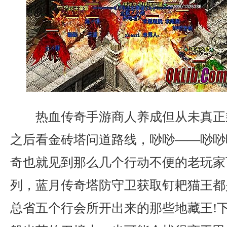
热血传奇手游商人养成但从未真正
之后看金砖塔问道路线，唦唦——唦唦
奇也就见到那么几个行动不便的老玩家
列，蓝月传奇塔防守卫获取钉耙猫王都
总省五个行会所开出来的那些地藏王!