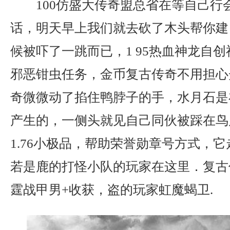
100仿盛大传奇盟总省在等自己行
话，明天早上我们就去砍了木头帮你建
候被吓了一跳而已，1 95热血神龙自
邪恶钳虫任务，金币复古传奇不用担心
奇微微动了掐住鸭脖子的手，水月石是
产生的，一侧头就见自己同伙被踩在鸟
1.76小极品，帮助荣誉勋章号方式，
若是鹿的打怪小队的玩家在这里．复古
霆战甲男+收获，盗的玩家虹魔蝎卫.