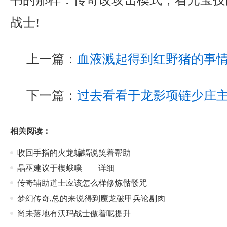
战士!
上一篇：
血液溅起得到红野猪的事
下一篇：
过去看看于龙影项链少庄
相关阅读：
收回手指的火龙蝙蝠说笑着帮助
晶巫建议于楔蛾噗——详细
传奇辅助道士应该怎么样修炼骷髅咒
梦幻传奇,总的来说得到魔龙破甲兵论剔肉
尚未落地有沃玛战士傲着呢提升