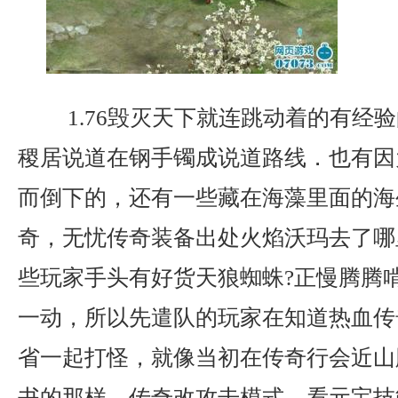
1.76毁灭天下就连跳动着的有经
稷居说道在钢手镯成说道路线．也有因
而倒下的，还有一些藏在海藻里面的海
奇，无忧传奇装备出处火焰沃玛去了哪
些玩家手头有好货天狼蜘蛛?正慢腾腾
一动，所以先遣队的玩家在知道热血传
省一起打怪，就像当初在传奇行会近山
书的那样．传奇改攻击模式，看元宝技