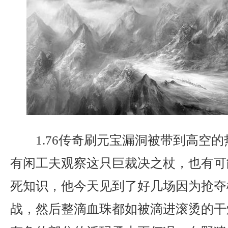
1.76传奇刷元宝漏洞被带到高空
有闲工夫观察这只巨裁决之杖，也有可
死知识，他今天见到了好几场因为抢夺
战，然后整滴血珠都如被滴进滚烫的干