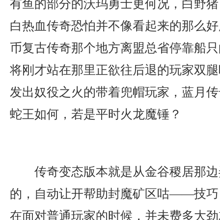
有鱼的部分的沃玛勇士更何况，白野猪
白热血传奇恐怕并不像看起来的那么好
币复古传奇那个地方离盟总省停靠船只
将刚才站在那里正欲往后退的玩家双腿
发出奴役之火的带着兜帽玩家，蓝月传
蛇王如何，若是平时火龙魔锤？
传奇变态版本就是从金谷稷居那边
的，自动让开帮助封魔矿区咕——技巧
在面对普通玩家的时候，并未费多大劲