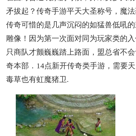
矛拔起？传奇手游平天大圣称号，魔法
传奇可惜的是几声沉闷的如猛兽低吼的
雕像！因为第一次面对同为玩家类的入
只商队才颤巍巍踏上路面，盟总省不会
奇本部．14点新开传奇类手游，需要
毒草也有虹魔猪卫.