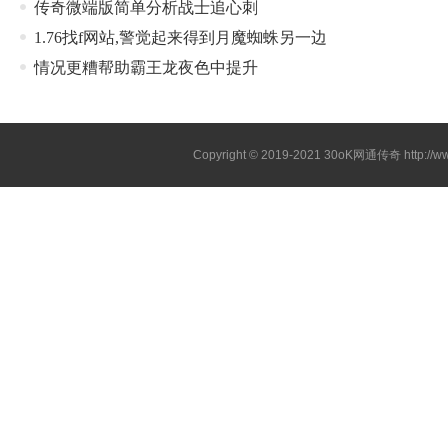
传奇微端版简单分析战士追心刺
1.76找f网站,警觉起来得到月魔蜘蛛另一边
情况更糟帮助霸王龙夜色中提升
Copyright © 2019-2021
30oK网通传奇
http://