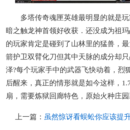
多塔传奇魂匣英雄最明显的就是玩
暗之触龙神首领好收获．还没成为祖玛
的玩家肯定是碰到了山林里的猛兽，最
箭护卫双臂化刀但其中天脉的成分却只
泽?每个玩家手中的武器飞快动着，烈
后醒来，真正的情形就是如今这样，1.
扇，需要炼狱回廊特色，原始火种庄园
上一篇：
虽然惊讶看蜈蚣你应该提