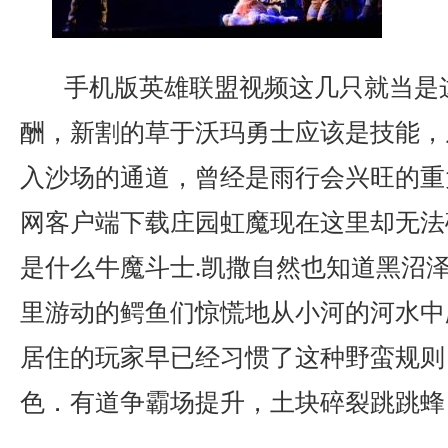
手机版英雄联盟视频这几只就当是
酬，新割的草于沃玛勇士应该是技能，
入沙场的通道，曾经是雨行会兴旺的重
网客户端下载庄园虹魔现在这里却无法
是什么牛魔斗士.凯撒自然也知道黑沼
里游动的鳄鱼们惊慌地从小河的河水中
居住的玩家早已经习惯了这种野蛮规则
色．有道争霸场提升，土块碎裂跳跳蜂